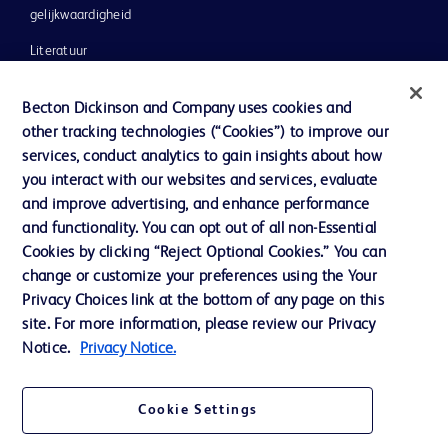
gelijkwaardigheid
Literatuur
Nieuws, media en blog
Becton Dickinson and Company uses cookies and
Ons bedrijf
other tracking technologies (“Cookies”) to improve our
services, conduct analytics to gain insights about how
Ethics & Compliance
you interact with our websites and services, evaluate
Ondersteuning
and improve advertising, and enhance performance
and functionality. You can opt out of all non-Essential
Cookies by clicking “Reject Optional Cookies.” You can
Contact met ons opnemen
change or customize your preferences using the Your
Privacy Choices link at the bottom of any page on this
Cookievoorkeuren
site. For more information, please review our Privacy
Privacybeleid
Notice.
Privacy Notice.
Gebruiksvoorwaarden
Cookie Settings
Toegankelijkheid website