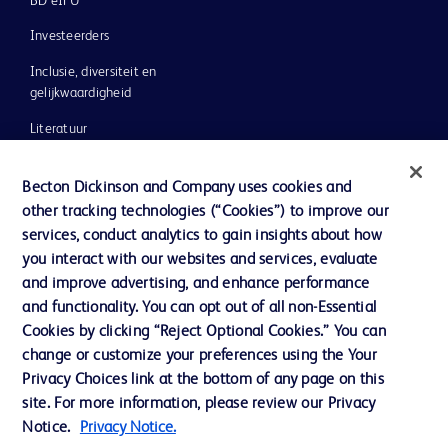
BD eIFU
Investeerders
Inclusie, diversiteit en
gelijkwaardigheid
Literatuur
Nieuws, media en blog
Becton Dickinson and Company uses cookies and
Ons bedrijf
other tracking technologies (“Cookies”) to improve our
services, conduct analytics to gain insights about how
Ethics & Compliance
you interact with our websites and services, evaluate
Ondersteuning
and improve advertising, and enhance performance
and functionality. You can opt out of all non-Essential
Cookies by clicking “Reject Optional Cookies.” You can
Contact met ons opnemen
change or customize your preferences using the Your
Privacy Choices link at the bottom of any page on this
Cookievoorkeuren
site. For more information, please review our Privacy
Privacybeleid
Notice.
Privacy Notice.