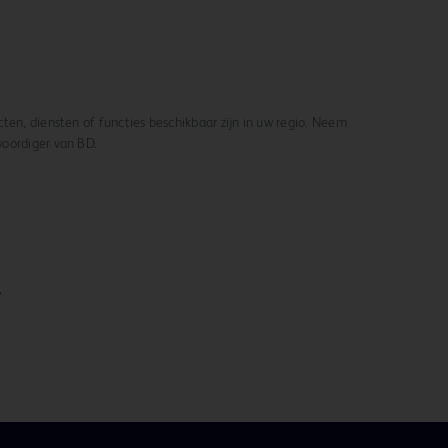
ten, diensten of functies beschikbaar zijn in uw regio. Neem
woordiger van BD.
,