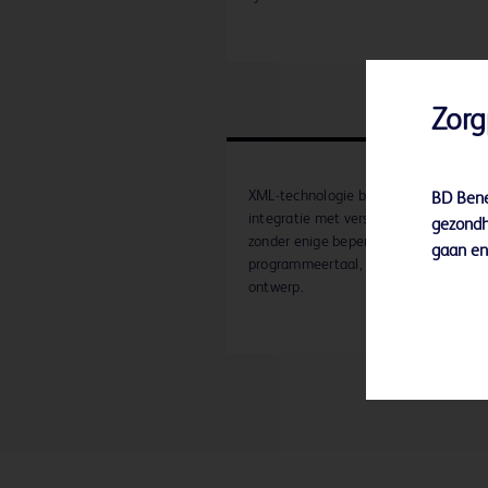
Zorg
XML-technologie biedt de mogelijkhei
BD Bene
integratie met verschillende systeme
gezondh
zonder enige beperking inzake
gaan en 
programmeertaal, besturingssysteem 
ontwerp.