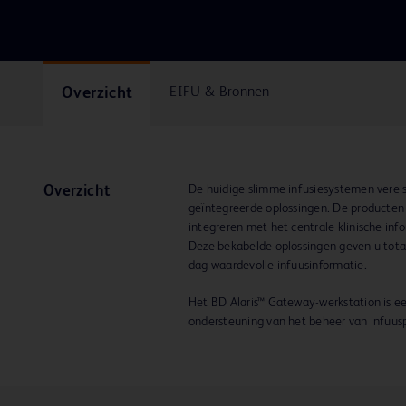
Overzicht
EIFU & Bronnen
De huidige slimme infusiesystemen vereis
Overzicht
geïntegreerde oplossingen. De producte
integreren met het centrale klinische in
Deze bekabelde oplossingen geven u total
dag waardevolle infuusinformatie.
Het BD Alaris™ Gateway-werkstation is ee
ondersteuning van het beheer van infuu