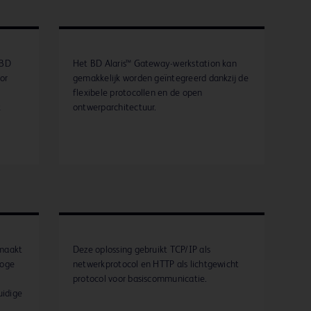
 BD
Het BD Alaris™ Gateway-werkstation kan
or
gemakkelijk worden geïntegreerd dankzij de
flexibele protocollen en de open
k
ontwerparchitectuur.
 maakt
Deze oplossing gebruikt TCP/IP als
hoge
netwerkprotocol en HTTP als lichtgewicht
protocol voor basiscommunicatie.
idige