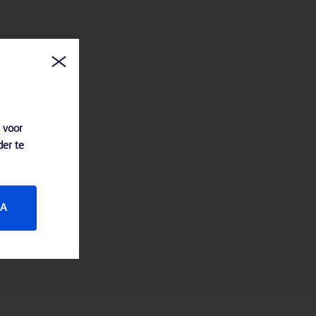
 voor
der te
JA