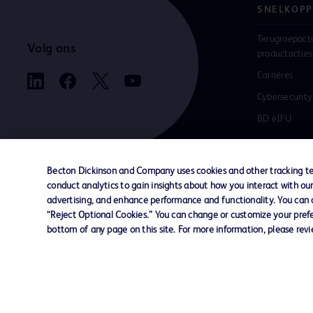
SNELKOPP
Terugroepacti
Volg ons
productacties
Carrières
Cybersecurity
BD eIFU
Becton Dickinson and Company uses cookies and other tracking tec
conduct analytics to gain insights about how you interact with ou
Contact met ons opnemen
Cookievoorkeuren
Pr
advertising, and enhance performance and functionality. You can op
“Reject Optional Cookies.” You can change or customize your prefe
bottom of any page on this site. For more information, please rev
© 2026 BD. Alle rechten voorbehouden. BD e
BD-logo zijn handelsmerken van Becton, Dick
Company. Alle overige handelsmerken zijn e
van hun respectieve eigenaren.