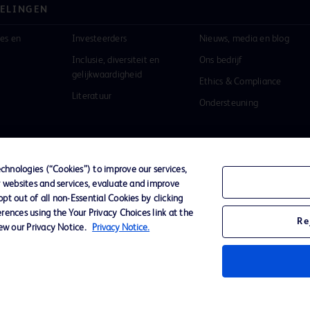
ELINGEN
es en
Investeerders
Nieuws, media en blog
Inclusie, diversiteit en
Ons bedrijf
gelijkwaardigheid
Ethics & Compliance
Literatuur
Ondersteuning
hnologies (“Cookies”) to improve our services,
r websites and services, evaluate and improve
ivacybeleid
Gebruiksvoorwaarden
Toegankelijkheid we
t out of all non-Essential Cookies by clicking
rences using the Your Privacy Choices link at the
Re
iew our Privacy Notice.
Privacy Notice.
n het
inson and
igendom