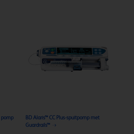
e pomp
BD Alaris™ CC Plus-spuitpomp met
Guardrails™