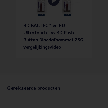
Play
BD BACTEC™ en BD
Video
UltraTouch™ vs BD Push
Button Bloedafnameset 25G
vergelijkingsvideo
Gerelateerde producten