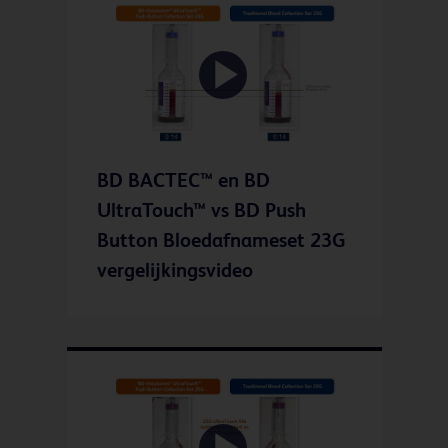
Play
BD BACTEC™ en BD
Video
UltraTouch™ vs BD Push
Button Bloedafnameset 23G
vergelijkingsvideo