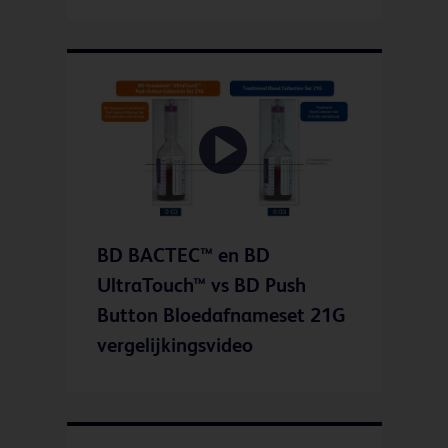
Play
BD BACTEC™ en BD
Video
UltraTouch™ vs BD Push
Button Bloedafnameset 21G
vergelijkingsvideo