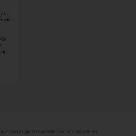
chikt
tie van
e
n
uren
et
orgt
alle producten, diensten of kenmerken van producten en