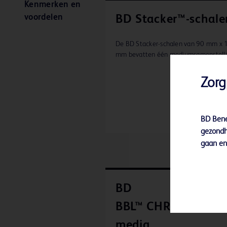
Kenmerken en
voordelen
BD Stacker™-schale
De BD Stacker-schalen van 90 mm x 
mm bevatten één mediumsamenstelli
Zorg
BD Bene
gezondh
gaan en 
BD
BBL™ CHROMagar™ 
media