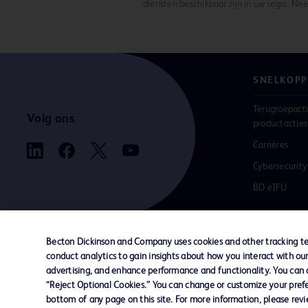
diensten beschikbaar zijn in uw regio. N
SNELKOPP
Terugroepacti
Volg ons
productacties
Carrières
Cybersecurity
BD eIFU
Becton Dickinson and Company uses cookies and other tracking tec
conduct analytics to gain insights about how you interact with ou
Contact met ons opnemen
Cookievoorkeuren
Pr
advertising, and enhance performance and functionality. You can op
“Reject Optional Cookies.” You can change or customize your prefe
bottom of any page on this site. For more information, please rev