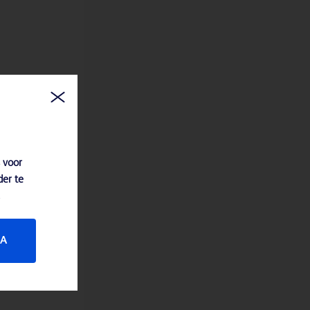
 voor
der te
JA