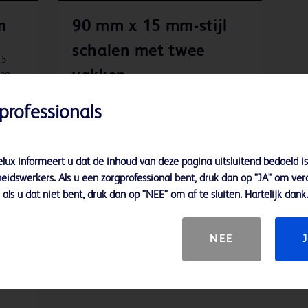
n
90 mm x 15 mm-stijl
schalen met twee
15
vakken
ng.
professionals
Deze schalen bestaan uit twee vakken die
elk een andere mediumsamenstelling
bevatten.
lux informeert u dat de inhoud van deze pagina uitsluitend bedoeld is
eidswerkers. Als u een zorgprofessional bent, druk dan op "JA" om ver
als u dat niet bent, druk dan op "NEE" om af te sluiten. Hartelijk dank.
NEE
-