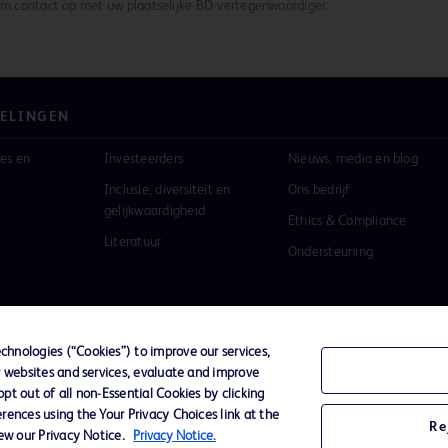
eem contact op met uw plaatselijke BD-vertegenwoordiger.
ELINGEN
es en
Investeerders
Nieuws, media en blog
Inclusie, diversiteit en
Ons bedrijf
gelijkwaardigheid
Ethics & Compliance
Literatuur
Ondersteuning
hnologies (“Cookies”) to improve our services,
r websites and services, evaluate and improve
ivacybeleid
Gebruiksvoorwaarden
Toegankelijkheid we
t out of all non-Essential Cookies by clicking
rences using the Your Privacy Choices link at the
Re
iew our Privacy Notice.
Privacy Notice.