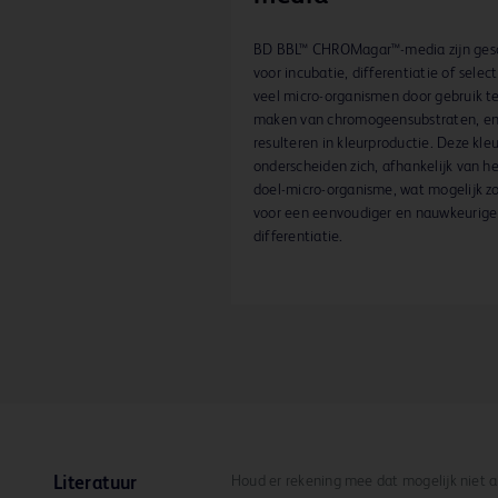
BD BBL™ CHROMagar™-media zijn ges
voor incubatie, differentiatie of selec
veel micro-organismen door gebruik t
maken van chromogeensubstraten, e
resulteren in kleurproductie. Deze kle
onderscheiden zich, afhankelijk van h
doel-micro-organisme, wat mogelijk z
voor een eenvoudiger en nauwkeurige
differentiatie.
Houd er rekening mee dat mogelijk niet 
Literatuur