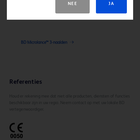
NEE
JA
BD Microlance™ 3-naalden
Referenties
Houd er rekening mee dat niet alle producten, diensten of functies
beschikbaar zijn in uw regio. Neem contact op met uw lokale BD
vertegenwoordiger.