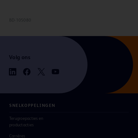
BD-105080
Volg ons
SNELKOPPELINGEN
Terugroepacties en
productacties
Carrières