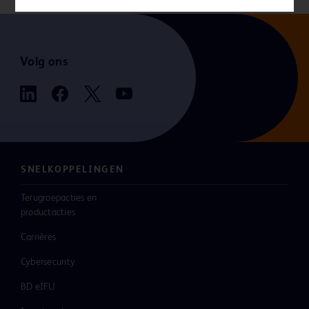
Volg ons
SNELKOPPELINGEN
Terugroepacties en
productacties
Carrières
Cybersecurity
BD eIFU