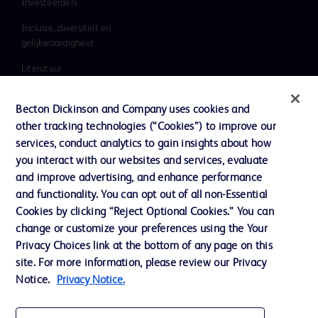
Investeerders
Inclusie, diversiteit en
gelijkwaardigheid
Literatuur
Nieuws, media en blog
Becton Dickinson and Company uses cookies and
Ons bedrijf
other tracking technologies (“Cookies”) to improve our
services, conduct analytics to gain insights about how
Ethics & Compliance
you interact with our websites and services, evaluate
Ondersteuning
and improve advertising, and enhance performance
and functionality. You can opt out of all non-Essential
Cookies by clicking “Reject Optional Cookies.” You can
Contact met ons opnemen
change or customize your preferences using the Your
Privacy Choices link at the bottom of any page on this
Cookievoorkeuren
site. For more information, please review our Privacy
Privacybeleid
Notice.
Privacy Notice.
Gebruiksvoorwaarden