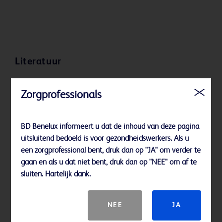
Literatuur
Houd er rekening mee dat niet alle producten, diensten of functies
Zorgprofessionals
beschikbaar zijn in uw regio. Neem contact op met uw lokale BD-
vertegenwoordiger.
BD Benelux informeert u dat de inhoud van deze pagina
uitsluitend bedoeld is voor gezondheidswerkers. Als u
een zorgprofessional bent, druk dan op "JA" om verder te
gaan en als u dat niet bent, druk dan op "NEE" om af te
sluiten. Hartelijk dank.
NEE
JA
BD-23537