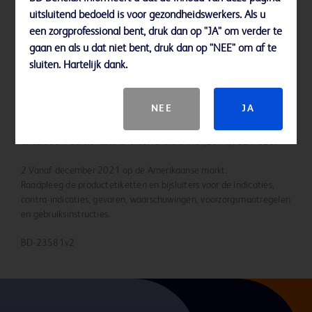
functioneren
uitsluitend bedoeld is voor gezondheidswerkers. Als u
een zorgprofessional bent, druk dan op "JA" om verder te
gaan en als u dat niet bent, druk dan op "NEE" om af te
sluiten. Hartelijk dank.
Literatuur
NEE
JA
1 Ortiz, Daniel, e.a. “Access site complications after peripheral
vascular interventions: incidence, predictors, and outcomes.”
Circulation: Cardiovascular Interventions 7.6 (2014): 821-828.
2 Vanaf december 2021 op de Amerikaanse markt.
Raadpleeg de productetiketten en bijsluiters voor de indicaties,
contra-indicaties, gevaren, waarschuwingen, voorzorgsmaatregelen
en gebruiksinstructies.
BD-23581v2