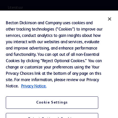
Literatuur
Nieuws, media en blog
Becton Dickinson and Company uses cookies and
Ons bedrijf
other tracking technologies (“Cookies”) to improve our
services, conduct analytics to gain insights about how
Ethics & Compliance
you interact with our websites and services, evaluate
Ondersteuning
and improve advertising, and enhance performance
and functionality. You can opt out of all non-Essential
Cookies by clicking “Reject Optional Cookies.” You can
Contact met ons opnemen
change or customize your preferences using the Your
Privacy Choices link at the bottom of any page on this
Cookievoorkeuren
site. For more information, please review our Privacy
Privacybeleid
Notice.
Privacy Notice.
Gebruiksvoorwaarden
Cookie Settings
Toegankelijkheid website