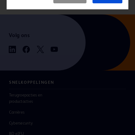
Volg ons
SNELKOPPELINGEN
Terugroepacties en
productacties
Carrières
Cybersecurity
BD eIFU