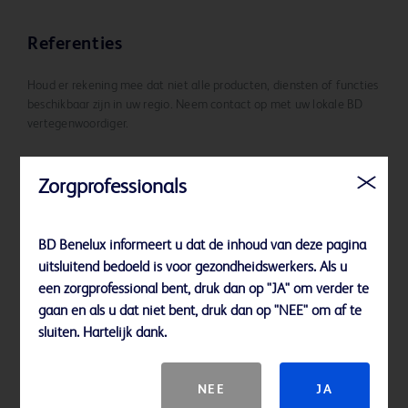
Referenties
Houd er rekening mee dat niet alle producten, diensten of functies
beschikbaar zijn in uw regio. Neem contact op met uw lokale BD
vertegenwoordiger.
Zorgprofessionals
BD Benelux informeert u dat de inhoud van deze pagina
uitsluitend bedoeld is voor gezondheidswerkers. Als u
een zorgprofessional bent, druk dan op "JA" om verder te
Raadpleeg de gebruiksinstructies voor indicaties voor gebruik van
gaan en als u dat niet bent, druk dan op "NEE" om af te
het product, contra-indicaties, waarschuwingen,
sluiten. Hartelijk dank.
voorzorgsmaatregelen, complicaties, bijwerkingen en
gedetailleerde veiligheidsinformatie.
NEE
JA
BD-62921