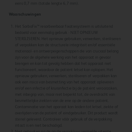
eens 0,7 mm (totale lengte 6,7 mm).
Waarschuwingen
Het SorbaFix™ resorbeerbaar fixatiesysteem is uitsluitend
bedoeld voor eenmalig gebruik - NIET OPNIEUW
STERILISEREN. Het opnieuw gebruiken, verwerken, steriliseren
of verpakken kan de structurele integriteit en/of essentiële
materiaal- en ontwerpeigenschappen die van cruciaal belang
zijn voor de algehele werking van het apparaat in gevaar
brengen en kan tot gevolg hebben dat het apparaat niet
functioneert, waardoor de patiënt letsel kan oplopen. Het
opnieuw gebruiken, verwerken, steriliseren of verpakken kan
ook een risico van besmetting van het apparaat opleveren
en/of een infectie of kruisinfectie bij de patiënt veroorzaken,
met inbegrip van, maar niet beperkt tot, de overdracht van
besmettelijke ziekten van de ene op de andere patiënt.
Contaminatie van het aparaat kan leiden tot letsel, ziekte of
overlijden van de patiënt of eindgebruiker. Dit product wordt
steriel geleverd. Controleer vóór gebruik of de verpakking
intact is en niet beschadigd.
Niet gebruiken na de op de verpakking vermelde uiterste