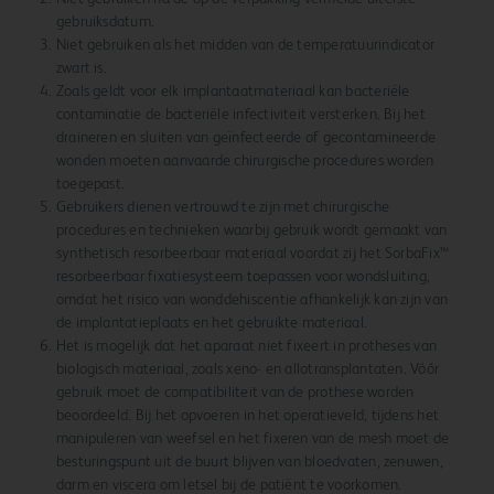
gebruiksdatum.
Niet gebruiken als het midden van de temperatuurindicator
zwart is.
Zoals geldt voor elk implantaatmateriaal kan bacteriële
contaminatie de bacteriële infectiviteit versterken. Bij het
draineren en sluiten van geïnfecteerde of gecontamineerde
wonden moeten aanvaarde chirurgische procedures worden
toegepast.
Gebruikers dienen vertrouwd te zijn met chirurgische
procedures en technieken waarbij gebruik wordt gemaakt van
synthetisch resorbeerbaar materiaal voordat zij het SorbaFix™
resorbeerbaar fixatiesysteem toepassen voor wondsluiting,
omdat het risico van wonddehiscentie afhankelijk kan zijn van
de implantatieplaats en het gebruikte materiaal.
Het is mogelijk dat het aparaat niet fixeert in protheses van
biologisch materiaal, zoals xeno- en allotransplantaten. Vóór
gebruik moet de compatibiliteit van de prothese worden
beoordeeld. Bij het opvoeren in het operatieveld, tijdens het
manipuleren van weefsel en het fixeren van de mesh moet de
besturingspunt uit de buurt blijven van bloedvaten, zenuwen,
darm en viscera om letsel bij de patiënt te voorkomen.