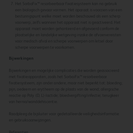
Het SorbaFix™ resorbeerbaar fixatiesysteem kan na gebruik
een biologisch gevaar vormen. Het aparaat is voorzien van een
besturingspunt welke moet worden beschouwd als een scherp
voorwerp, zelfs wanneer het apparaat niet is geactiveerd. Het
apparaat moet worden gehanteerd en afgevoerd conform de
plaatselijke en landelijke wetgeving inzake de afvoervereisten
voor medisch afval en scherpe voorwerpen om letsel door
scherpe voorwerpen te voorkomen.
Bijwerkingen
Bijwerkingen en mogelijke complicaties die worden geassocieerd
met fixatieapparaten, zoals het SorbaiFix™ resorbeerbaar
fixatiesysteem, zijn onder andere, maar niet beperkt tot: bloeding;
pijn, oedeem en erytheem op de plaats van de wond; allergische
reactie op Poly (D, L)-lactide; bloedvergifting/infectie; terugkeer
van hernia/wonddehiscentie.
Raadpleeg de bijsluiter voor gedetailleerde veiligheidsinformatie
en gebruiksaanwijzingen.
Referenties