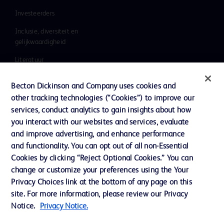
Investeerders
Inclusie, diversiteit en
gelijkwaardigheid
Literatuur
Nieuws, media en blog
Becton Dickinson and Company uses cookies and
Ons bedrijf
other tracking technologies (“Cookies”) to improve our
services, conduct analytics to gain insights about how
Ethics & Compliance
you interact with our websites and services, evaluate
Ondersteuning
and improve advertising, and enhance performance
and functionality. You can opt out of all non-Essential
Cookies by clicking “Reject Optional Cookies.” You can
change or customize your preferences using the Your
Contact met ons opnemen
Privacy Choices link at the bottom of any page on this
Cookievoorkeuren
site. For more information, please review our Privacy
Notice.
Privacy Notice.
Privacybeleid