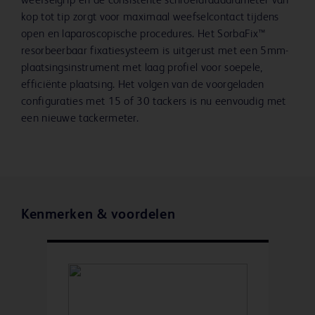
weefselgrip en de consistente schroefdraaddiameter van
kop tot tip zorgt voor maximaal weefselcontact tijdens
open en laparoscopische procedures. Het SorbaFix™
resorbeerbaar fixatiesysteem is uitgerust met een 5mm-
plaatsingsinstrument met laag profiel voor soepele,
efficiënte plaatsing. Het volgen van de voorgeladen
configuraties met 15 of 30 tackers is nu eenvoudig met
een nieuwe tackermeter.
Kenmerken & voordelen