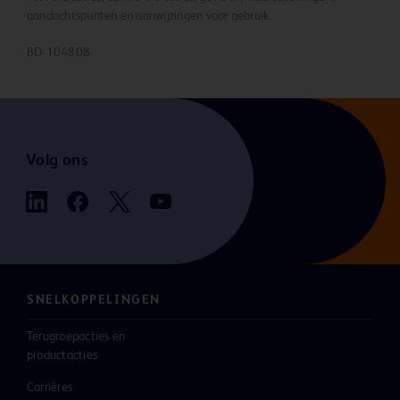
aandachtspunten en aanwijzingen voor gebruik.
BD-104808
Volg ons
SNELKOPPELINGEN
Terugroepacties en
productacties
Carrières