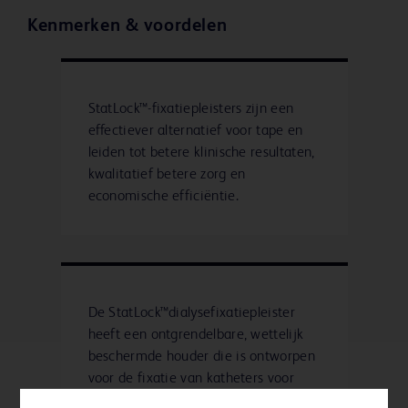
Kenmerken & voordelen
StatLock™-fixatiepleisters zijn een
effectiever alternatief voor tape en
leiden tot betere klinische resultaten,
kwalitatief betere zorg en
economische efficiëntie.
De StatLock™dialysefixatiepleister
heeft een ontgrendelbare, wettelijk
beschermde houder die is ontworpen
voor de fixatie van katheters voor
kortdurende hemodialyse.