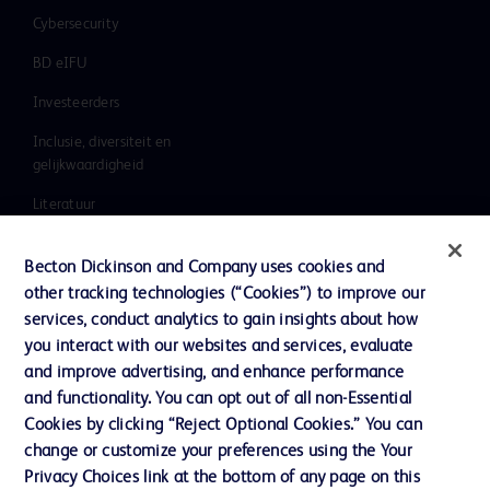
Cybersecurity
BD eIFU
Investeerders
Inclusie, diversiteit en
gelijkwaardigheid
Literatuur
Nieuws, media en blog
Becton Dickinson and Company uses cookies and
Ons bedrijf
other tracking technologies (“Cookies”) to improve our
services, conduct analytics to gain insights about how
Ethics & Compliance
you interact with our websites and services, evaluate
Ondersteuning
and improve advertising, and enhance performance
and functionality. You can opt out of all non-Essential
Cookies by clicking “Reject Optional Cookies.” You can
Contact met ons opnemen
change or customize your preferences using the Your
Privacy Choices link at the bottom of any page on this
Cookievoorkeuren