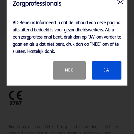
Zorgprofessionals
BD Benelux informeert u dat de inhoud van deze pagina
uitsluitend bedoeld is voor gezondheidswerkers. Als u
een zorgprofessional bent, druk dan op "JA" om verder te
gaan en als u dat niet bent, druk dan op "NEE" om af te
Referenties
sluiten. Hartelijk dank.
Houd er rekening mee dat niet alle producten, diensten of functies
NEE
JA
beschikbaar zijn in uw regio. Neem contact op met uw lokale BD
vertegenwoordiger.
Raadpleeg de productetiketten, gebruiksaanwijzing en bijsluiters
voor indicaties, contra-indicaties, gevaren, waarschuwingen,