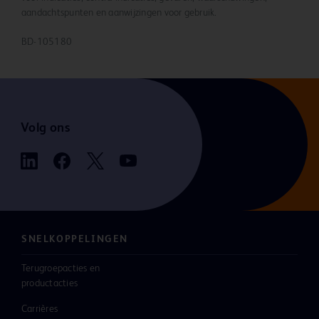
aandachtspunten en aanwijzingen voor gebruik.
BD-105180
Volg ons
SNELKOPPELINGEN
Terugroepacties en
productacties
Carrières