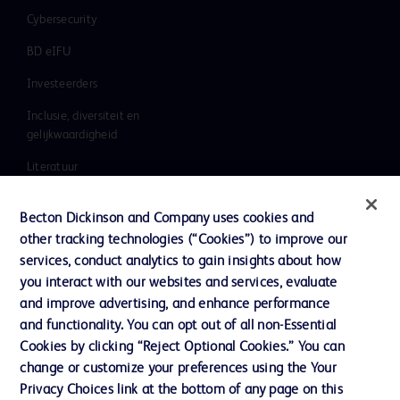
Cybersecurity
BD eIFU
Investeerders
Inclusie, diversiteit en
gelijkwaardigheid
Literatuur
Nieuws, media en blog
Becton Dickinson and Company uses cookies and
Ons bedrijf
other tracking technologies (“Cookies”) to improve our
services, conduct analytics to gain insights about how
Ethics & Compliance
you interact with our websites and services, evaluate
Ondersteuning
and improve advertising, and enhance performance
and functionality. You can opt out of all non-Essential
Cookies by clicking “Reject Optional Cookies.” You can
Contact met ons opnemen
change or customize your preferences using the Your
Privacy Choices link at the bottom of any page on this
Cookievoorkeuren