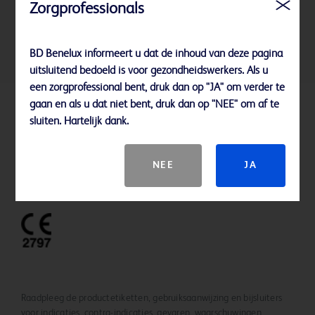
Zorgprofessionals
de fixatie van BD Intima™- en BD Saf-
T-Intima™-katheters.
BD Benelux informeert u dat de inhoud van deze pagina
uitsluitend bedoeld is voor gezondheidswerkers. Als u
een zorgprofessional bent, druk dan op "JA" om verder te
gaan en als u dat niet bent, druk dan op "NEE" om af te
Referenties
sluiten. Hartelijk dank.
Houd er rekening mee dat niet alle producten, diensten of functies
NEE
JA
beschikbaar zijn in uw regio. Neem contact op met uw lokale BD
vertegenwoordiger.
Raadpleeg de productetiketten, gebruiksaanwijzing en bijsluiters
voor indicaties, contra-indicaties, gevaren, waarschuwingen,