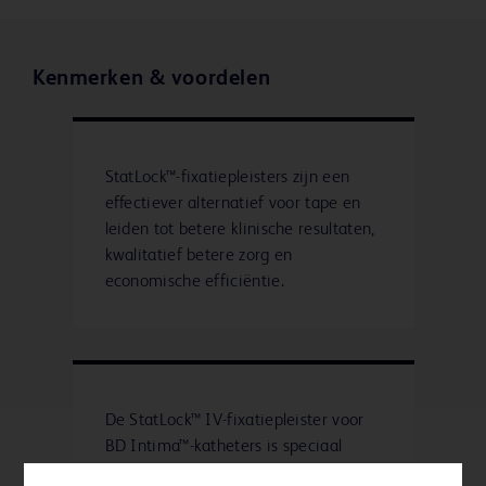
Kenmerken & voordelen
StatLock™-fixatiepleisters zijn een
effectiever alternatief voor tape en
leiden tot betere klinische resultaten,
kwalitatief betere zorg en
economische efficiëntie.
De StatLock™ IV-fixatiepleister voor
BD Intima™-katheters is speciaal
gemaakt met een "hechtkuiltje" voor