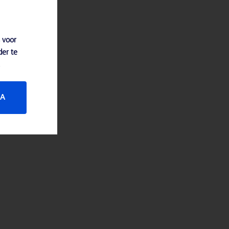
 voor
der te
JA