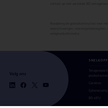
contact op met uw lokale BD vertegenwoo
Raadpleeg de gebruiksinstructies voor indi
waarschuwingen, voorzorgsmaatregelen, c
veiligheidsinformatie.
SNELKOPP
Terugroepacti
Volg ons
productacties
Carrières
Cybersecurity
BD eIFU