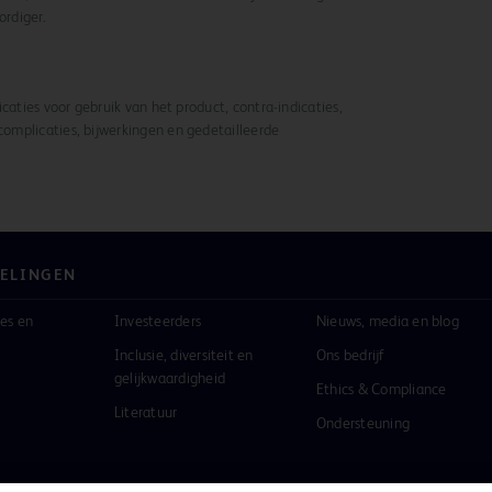
rdiger.
caties voor gebruik van het product, contra-indicaties,
omplicaties, bijwerkingen en gedetailleerde
ELINGEN
es en
Investeerders
Nieuws, media en blog
Inclusie, diversiteit en
Ons bedrijf
gelijkwaardigheid
Ethics & Compliance
Literatuur
Ondersteuning