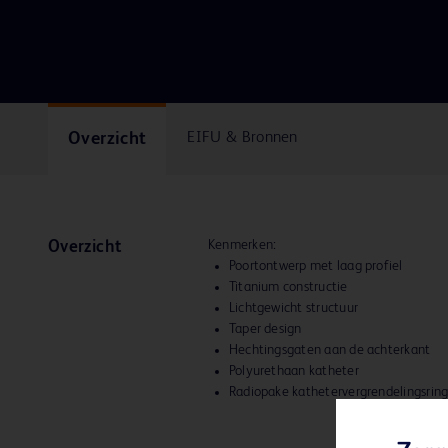
Overzicht
EIFU & Bronnen
Kenmerken:
Overzicht
Poortontwerp met laag profiel
Titanium constructie
Lichtgewicht structuur
Taper design
Hechtingsgaten aan de achterkant
Polyurethaan katheter
Radiopake kathetervergrendelingsrin