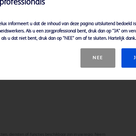
professionals
lux informeert u dat de inhoud van deze pagina uitsluitend bedoeld is
nium Implantable Port
eidswerkers. Als u een zorgprofessional bent, druk dan op "JA" om ver
als u dat niet bent, druk dan op "NEE" om af te sluiten. Hartelijk dank.
. Implantable Port
NEE
ten, diensten of functies beschikbaar zijn in uw regio. Neem