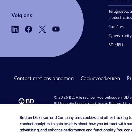
Terugroepacti
Volg ons
productacties
Carrières
Cybersecurity
BD eIFU
Contact met ons opnemen
Cookievoorkeuren
Pr
© 2026 BD. Alle rechten voorbehouden. BD e
BD-logo zijn handelsmerken van Becton, Dick
Company. Alle overige handelsmerken zijn e
van hun respectieve eigenaren.
Becton Dickinson and Company uses cookies and other tracking tec
conduct analytics to gain insights about how you interact with ou
advertising, and enhance performance and functionality. You can op