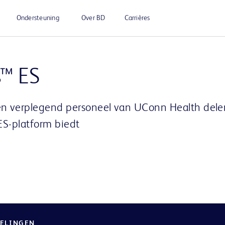
Ondersteuning
Over BD
Carrières
Play
s™ ES
 verplegend personeel van UConn Health delen
Video
ES-platform biedt
ELINGEN