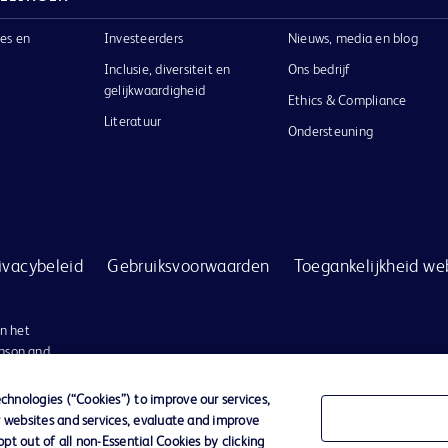
es en
Investeerders
Nieuws, media en blog
Inclusie, diversiteit en
Ons bedrijf
gelijkwaardigheid
Ethics & Compliance
Literatuur
Ondersteuning
ivacybeleid
Gebruiksvoorwaarden
Toegankelijkheid we
n het
inson and
igendom
hnologies (“Cookies”) to improve our services,
r websites and services, evaluate and improve
t out of all non-Essential Cookies by clicking