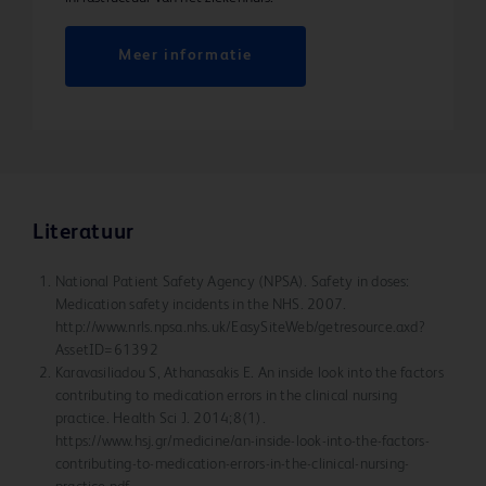
Meer informatie
Literatuur
National Patient Safety Agency (NPSA). Safety in doses:
Medication safety incidents in the NHS. 2007.
http://www.nrls.npsa.nhs.uk/EasySiteWeb/getresource.axd?
AssetID=61392
Karavasiliadou S, Athanasakis E. An inside look into the factors
contributing to medication errors in the clinical nursing
practice. Health Sci J. 2014;8(1).
https://www.hsj.gr/medicine/an-inside-look-into-the-factors-
contributing-to-medication-errors-in-the-clinical-nursing-