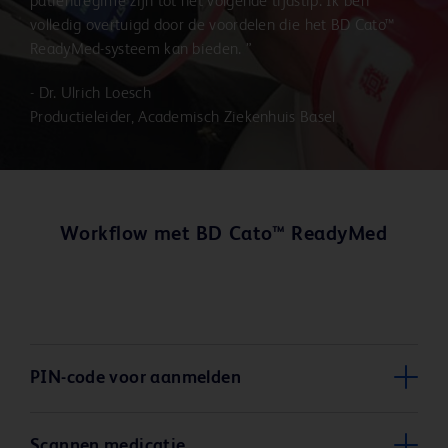
patiëntregime zijn tot het volgende tijdstip. Ik ben
volledig overtuigd door de voordelen die het BD Cato™
ReadyMed-systeem kan bieden. ”
- Dr. Ulrich Loesch
Productieleider, Academisch Ziekenhuis Basel
Workflow met BD Cato™ ReadyMed
PIN-code voor aanmelden
Scannen medicatie