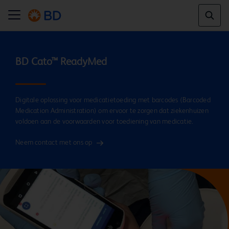
Digitale oplossing voor medicatietoeding met barcodes (Barcoded
Medication Administration) om ervoor te zorgen dat ziekenhuizen
voldoen aan de voorwaarden voor toediening van medicatie.
Neem contact met ons op