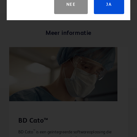
NEE
JA
Meer informatie
BD Cato™
™
BD Cato
is een geïntegreerde softwareoplossing die