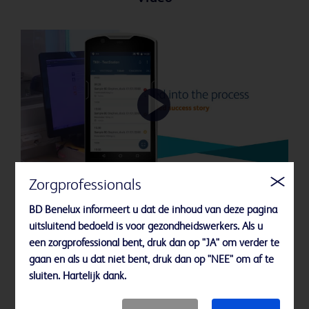
Play
Zorgprofessionals
Video
BD Benelux informeert u dat de inhoud van deze pagina
Het succesverhaal van BD
uitsluitend bedoeld is voor gezondheidswerkers. Als u
Cato™ ReadyMed - centraal
een zorgprofessional bent, druk dan op "JA" om verder te
gaan en als u dat niet bent, druk dan op "NEE" om af te
ziekenhuis East Tallinn
sluiten. Hartelijk dank.