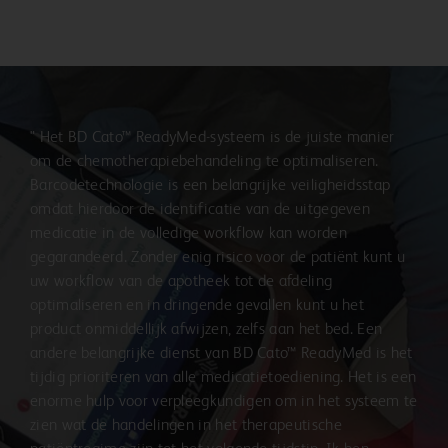
" Het BD Cato™ ReadyMed-systeem is de juiste manier
om de chemotherapiebehandeling te optimaliseren.
Barcodetechnologie is een belangrijke veiligheidsstap
omdat hierdoor de identificatie van de uitgegeven
medicatie in de volledige workflow kan worden
gegarandeerd. Zonder enig risico voor de patiënt kunt u
uw workflow van de apotheek tot de afdeling
optimaliseren en in dringende gevallen kunt u het
product onmiddellijk afwijzen, zelfs aan het bed. Een
andere belangrijke dienst van BD Cato™ ReadyMed is het
tijdig prioriteren van alle medicatietoediening. Het is een
enorme hulp voor verpleegkundigen om in het systeem te
zien wat de handelingen in het therapeutische