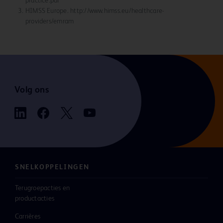
practice.pdf
HIMSS Europe. http://www.himss.eu/healthcare-
providers/emram
Volg ons
SNELKOPPELINGEN
Terugroepacties en
productacties
Carrières