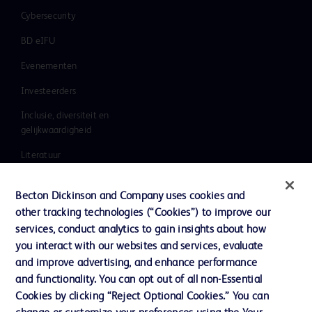
Cybersecurity
BD eIFU
Evenementen
Investeerders
Inclusie, diversiteit en
gelijkwaardigheid
Literatuur
Nieuws, media en blog
Becton Dickinson and Company uses cookies and
Ons bedrijf
other tracking technologies (“Cookies”) to improve our
services, conduct analytics to gain insights about how
Ethics & Compliance
you interact with our websites and services, evaluate
Ondersteuning
and improve advertising, and enhance performance
and functionality. You can opt out of all non-Essential
Cookies by clicking “Reject Optional Cookies.” You can
Contact met ons opnemen