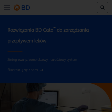
™
Rozwiązania BD Cato
 do zarządzania 
Zintegrowany, kompleksowy i całościowy system
Skontaktuj się z nami