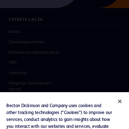
SZYBKIE ŁĄCZA
Kariera
Cyberbezpieczeństwo
Elektroniczna instrukcja użycia
OWS
Inwestorzy
Integracja, różnorodność i
równość
Wiadomości, media i blogi
Becton Dickinson and Company uses cookies and
Nasza firma
other tracking technologies (“Cookies”) to improve our
services, conduct analytics to gain insights about how
Etyka i zgodność z przepisami
you interact with our websites and services, evaluate