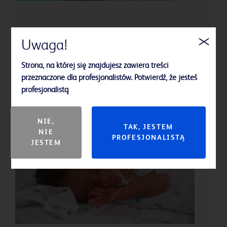
BD Cato™ ReadyMed
Uwaga!
Cyfrowe rozwiązanie do podawania leków z kodami
kreskowymi pozwala szpitalom spełniać prawa
Strona, na której się znajdujesz zawiera treści
farmakoterapii.
przeznaczone dla profesjonalistów. Potwierdź, że jesteś
profesjonalistą
Dowiedz się więcej
NIE,
TAK, JESTEM
NIE
PROFESJONALISTĄ
JESTEM