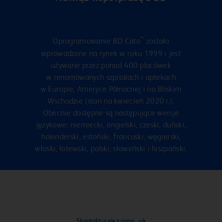
™
Oprogramowanie BD Cato
zostało
wprowadzone na rynek w roku 1999 i jest
używane przez ponad 400 placówek
w renomowanych szpitalach i aptekach
w Europie, Ameryce Północnej i na Bliskim
Wschodzie (stan na kwiecień 2020 r.).
Obecnie dostępne są następujące wersje
językowe: niemiecki, angielski, czeski, duński,
holenderski, estoński, francuski, węgierski,
włoski, łotewski, polski, słoweński i hiszpański.
Skontaktuj się z nami