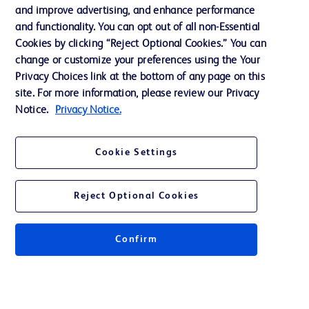
Dział wsparcia
and improve advertising, and enhance performance
and functionality. You can opt out of all non-Essential
Cookies by clicking “Reject Optional Cookies.” You can
Skontaktuj się z nami
change or customize your preferences using the Your
Privacy Choices link at the bottom of any page on this
Preferencje dotyczące plików cookie
site. For more information, please review our Privacy
Prywatność
Notice.
Privacy Notice.
Warunki korzystania
Cookie Settings
Reject Optional Cookies
© 2026 BD. Wszelkie prawa zastrzeżone. BD i logo BD są znakami
towarowymi spółki Becton, Dickinson and Company. Wszelkie pozostałe
Confirm
znaki towarowe są własnością odpowiednich właścicieli.