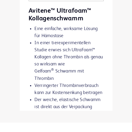
Avitene™ Ultrafoam™
Kollagenschwamm
Eine einfache, wirksame Lösung
für Hämostase
In einer tierexperimentellen
Studie erwies sich UltraFoam™
Kollagen ohne Thrombin als genau
so wirksam wie
®
Gelfoam
Schwamm mit
Thrombin
Verringerter Thrombinverbrauch
kann zur Kostensenkung beitragen
Der weiche, elastische Schwamm
ist direkt aus der Verpackung
einsatzbereit
Kein Einweichen erforderlich
Quillt nicht auf und ermöglicht