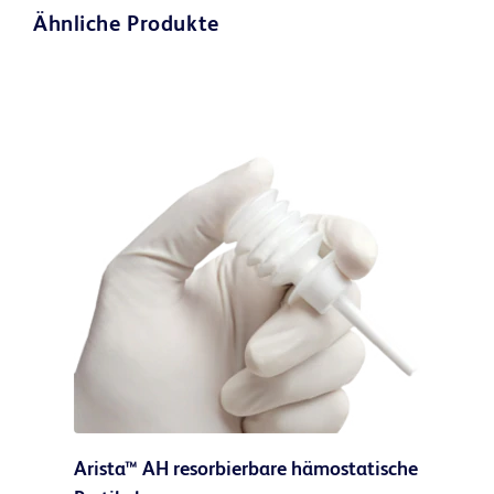
die vorhersehbare Platzierung
Ähnliche Produkte
von Ultrafoam™ Kollagen
Mehr erfahren
Arista™ AH resorbierbare hämostatische