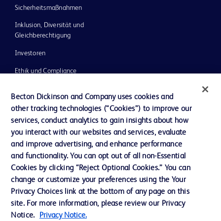
Sicherheitsmaßnahmen
Inklusion, Diversität und
Gleichberechtigung
Investoren
Ethik und Compliance
Impressum
Becton Dickinson and Company uses cookies and
Neuigkeiten, Medien und Blogs
other tracking technologies (“Cookies”) to improve our
services, conduct analytics to gain insights about how
Support
you interact with our websites and services, evaluate
Unser Unternehmen
and improve advertising, and enhance performance
and functionality. You can opt out of all non-Essential
Cookies by clicking “Reject Optional Cookies.” You can
change or customize your preferences using the Your
AGB
Privacy Choices link at the bottom of any page on this
Kontaktieren Sie uns
site. For more information, please review our Privacy
Notice.
Privacy Notice.
Cookie-Einstellungen