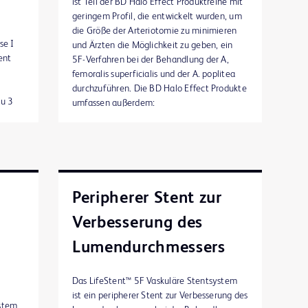
ist Teil der BD Halo Effect Produktreihe mit
geringem Profil, die entwickelt wurden, um
die Größe der Arteriotomie zu minimieren
se I
und Ärzten die Möglichkeit zu geben, ein
ent
5F-Verfahren bei der Behandlung der A,
r
femoralis superficialis und der A. poplitea
durchzuführen. Die BD Halo Effect Produkte
zu 3
umfassen außerdem:
udie
Ultraverse™ 035 Ballon-
der
Dilatationskatheter
oppelt
Ultraverse™ 018 Ballon-
rate
Dilatationskatheter
von
Peripherer Stent zur
Ultraverse™ 014 Ballon-
Dilatationskatheter
Verbesserung des
UltraScore™ PTA-Ballon mit gebündelter
e der
Kraft
Lumendurchmessers
ohe
Lutonix™ Medikamentenbeschichteter
PTA-Ballonkatheter
240
Das LifeStent™ 5F Vaskuläre Stentsystem
LifeStent™ 5F Vaskuläres Stentsystem
ist ein peripherer Stent zur Verbesserung des
me in
ystem