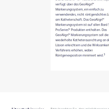
verschiedenen Größen wurden in mehr
verfügt über das GeoAlign™
zehn klinischen Studien weltweit
Markierungssystem, ein einfach zu
7
untersucht.
verwendendes, nicht röntgendichtes L
am Katheterschaft. Das GeoAlign™
Markierungssystem ist auf allen Bard
ProSeries™ Produkten enthalten. Das
GeoAlign™ Markierungssystem soll die
wiederholte Katheterausrichtung an d
Läsion erleichtern und die Wirksamkei
Verfahrens erhöhen, wobei
3
Röntgenexposition minimiert wird.