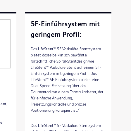
5F-Einführsystem mit
geringem Profil:
Das LifeStent™ 5F Vaskuläre Stentsystem
bietet dasselbe klinisch bewährte
fortschrittliche Spiral-Stentdesign wie
LifeStent™ Vaskuläre Stent auf einem 5F-
Einführsystem mit geringem Profil. Das
LifeStent™ 5F-Einführsystem bietet eine
Dual-Speed-Freisetzung über das
Daumenrad mit einem Triaxialkatheter, der
für einfache Anwendung,
tent,
Freisetzungskontrolle und präzise
2
Positionierung konzipiert ist.
der
Das LifeStent™ 5F Vaskuläre Stentsystem