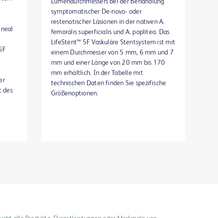
Lumendurchmessers bei der Behandlung
 als
symptomatischer De-novo- oder
restenotischer Läsionen in der nativen A.
ineal
femoralis superficialis und A. poplitea. Das
LifeStent™ 5F Vaskuläre Stentsystem ist mit
 5F
einem Durchmesser von 5 mm, 6 mm und 7
mm und einer Länge von 20 mm bis 170
mm erhältlich. In der Tabelle mit
er
technischen Daten finden Sie spezifische
t des
Größenoptionen.