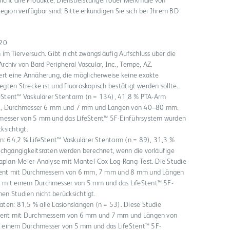
nicht alle Produkte, Dienstleistungen oder Merkmale von
egion verfügbar sind. Bitte erkundigen Sie sich bei Ihrem BD
020
im Tierversuch. Gibt nicht zwangsläufig Aufschluss über die
Archiv von Bard Peripheral Vascular, Inc., Tempe, AZ.
ert eine Annäherung, die möglicherweise keine exakte
egten Strecke ist und fluoroskopisch bestätigt werden sollte.
feStent™ Vaskulärer Stentarm (n = 134), 41,8 % PTA-Arm
tent, Durchmesser 6 mm und 7 mm und Längen von 40–80 mm.
hmesser von 5 mm und das LifeStent™ 5F-Einführsystem wurden
ksichtigt.
n: 64,2 % LifeStent™ Vaskulärer Stentarm (n = 89), 31,3 %
rchgängigkeitsraten werden berechnet, wenn die vorläufige
aplan-Meier-Analyse mit Mantel-Cox Log-Rang-Test. Die Studie
Stent mit Durchmessern von 6 mm, 7 mm und 8 mm und Längen
 mit einem Durchmesser von 5 mm und das LifeStent™ 5F-
hen Studien nicht berücksichtigt.
en: 81,5 % alle Läsionslängen (n = 53). Diese Studie
Stent mit Durchmessern von 6 mm und 7 mm und Längen von
 einem Durchmesser von 5 mm und das LifeStent™ 5F-