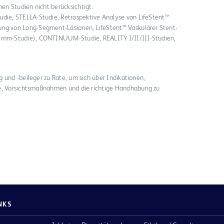
hen Studien nicht berücksichtigt.
die, STELLA-Studie, Retrospektive Analyse von LifeStent™
ng von Long-Segment-Läsionen, LifeStent™ Vaskulärer Stent-
0 mm-Studie), CONTINUUM-Studie, REALITY I/II/III-Studien,
 und -beileger zu Rate, um sich über Indikationen,
se, Vorsichtsmaßnahmen und die richtige Handhabung zu
NKS