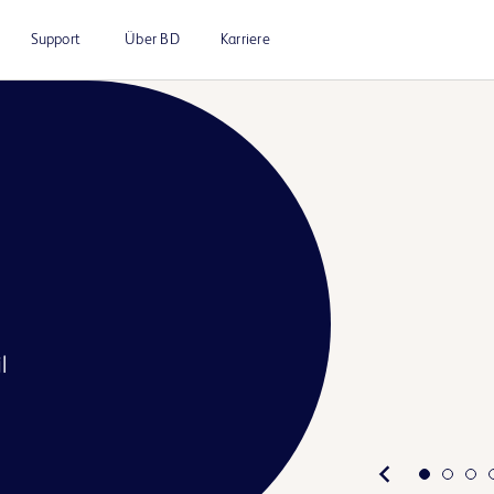
Support
Über BD
Karriere
l