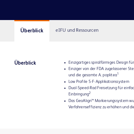
Überblick
eIFU und Ressourcen
Einzigartiges spiralförmiges Design f
Überblick
Einziger von der FDA zugelassener Stent
1
und die gesamte A. poplitea
Low Profile 5-F-Applikationssystem
Dual-Speed-Rad Freisetzung für einf
2
Einbringung
Das GeoAlign™ Markierungssystem wur
Verfahrenseffizienz zu erhöhen und di