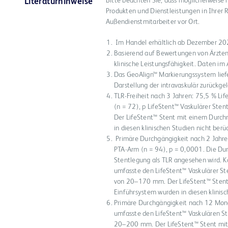
Bitte beachten Sie, dass möglicherweise 
Literaturhinweise
Produkten und Dienstleistungen in Ihrer R
Außendienstmitarbeiter vor Ort.
Im Handel erhältlich ab Dezember 2
Basierend auf Bewertungen von Ärzten 
klinische Leistungsfähigkeit. Daten im 
Das GeoAlign™ Markierungssystem lief
Darstellung der intravaskulär zurückgel
TLR-Freiheit nach 3 Jahren: 75,5 % Li
(n = 72), p LifeStent™ Vaskulärer S
Der LifeStent™ Stent mit einem Durc
in diesen klinischen Studien nicht berüc
Primäre Durchgängigkeit nach 2 Jahre
PTA-Arm (n = 94), p = 0,0001. Die Du
Stentlegung als TLR angesehen wird. K
umfasste den LifeStent™ Vaskulärer 
von 20–170 mm. Der LifeStent™ Stent
Einführsystem wurden in diesen klinisc
Primäre Durchgängigkeit nach 12 Monat
umfasste den LifeStent™ Vaskulären 
20–200 mm. Der LifeStent™ Stent mit