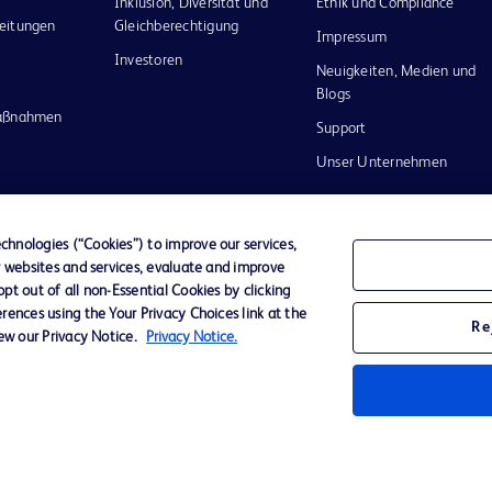
Inklusion, Diversität und
Ethik und Compliance
eitungen
Gleichberechtigung
Impressum
Investoren
Neuigkeiten, Medien und
Blogs
maßnahmen
Support
Unser Unternehmen
hnologies (“Cookies”) to improve our services,
r websites and services, evaluate and improve
Datenschutz
Nutzungsbedingungen
t out of all non-Essential Cookies by clicking
rences using the Your Privacy Choices link at the
Re
iew our Privacy Notice.
Privacy Notice.
nd das
n and
m ihrer