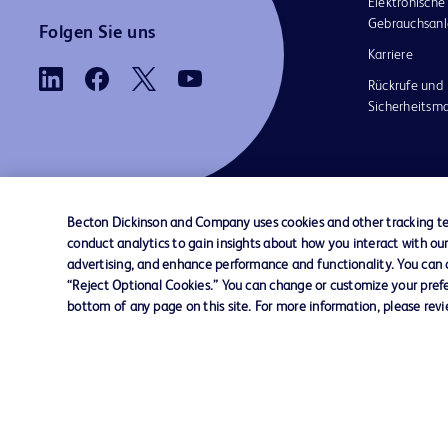
Elektronische
Gebrauchsanl
Folgen Sie uns
Karriere
Rückrufe und
Sicherheits
Becton Dickinson and Company uses cookies and other tracking tec
conduct analytics to gain insights about how you interact with ou
AGB
Kontaktieren Sie uns
Cookie-Einstellungen
advertising, and enhance performance and functionality. You can op
“Reject Optional Cookies.” You can change or customize your prefe
bottom of any page on this site. For more information, please rev
© 2026 BD. Alle Rechte vorbehalten. BD u
BD-Logo sind Marken von Becton, Dickinso
Company. Alle anderen Marken sind Eigentu
jeweiligen Inhaber.