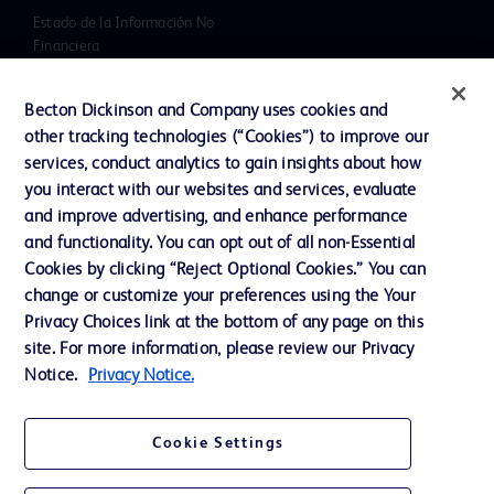
Estado de la Información No
Financiera
Noticias, medios y blogs
Becton Dickinson and Company uses cookies and
Nuestra Compañía
other tracking technologies (“Cookies”) to improve our
services, conduct analytics to gain insights about how
Ética y cumplimiento
you interact with our websites and services, evaluate
Informe Impuesto Sociedades
and improve advertising, and enhance performance
and functionality. You can opt out of all non-Essential
Cookies by clicking “Reject Optional Cookies.” You can
Contacto
change or customize your preferences using the Your
Privacy Choices link at the bottom of any page on this
Preferencias de cookies
site. For more information, please review our Privacy
Privacidad
Notice.
Privacy Notice.
Condiciones de uso
Cookie Settings
Accesibilidad de la web