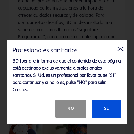
atención, problemas que pueden impactar en la
capacidad de las instituciones a la hora de
ofrecer cuidados seguros y de calidad. Para
abordar estos desafíos, BD ha desarrollado una
serie de programas llamados "Signature
Programmes", cada uno de los cuales aporta una
serie de tecnologías, servicios y capacidades
Profesionales sanitarios
que ayudan a combatir estos desafíos de forma
sistémica.
BD Iberia le informa de que el contenido de esta página
está destinado exclusivamente a profesionales
sanitarios. Si Ud. es un profesional por favor pulse "SI"
Más información
para continuar y si no lo es, pulse "NO" para salir.
Gracias.
NO
SI