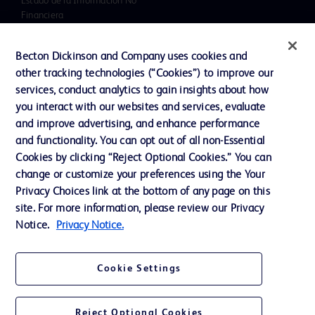
Estado de la Información No
Financiera
Noticias, medios y blogs
Becton Dickinson and Company uses cookies and
Nuestra Compañía
other tracking technologies (“Cookies”) to improve our
services, conduct analytics to gain insights about how
Ética y cumplimiento
you interact with our websites and services, evaluate
Informe Impuesto Sociedades
and improve advertising, and enhance performance
and functionality. You can opt out of all non-Essential
Cookies by clicking “Reject Optional Cookies.” You can
Contacto
change or customize your preferences using the Your
Privacy Choices link at the bottom of any page on this
Preferencias de cookies
site. For more information, please review our Privacy
Privacidad
Notice.
Privacy Notice.
Condiciones de uso
Cookie Settings
Accesibilidad de la web
Reject Optional Cookies