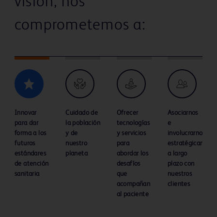
visión, nos
comprometemos a:
Innovar
Cuidado de
Ofrecer
Asociarnos
para dar
la población
tecnologías
e
forma a los
y de
y servicios
involucrarnos
futuros
nuestro
para
estratégicament
estándares
planeta
abordar los
a largo
de atención
desafíos
plazo con
sanitaria
que
nuestros
acompañan
clientes
al paciente