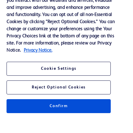
you interact with our websites and services, evaluate
Informe Impuesto Sociedades
and improve advertising, and enhance performance
and functionality. You can opt out of all non-Essential
Cookies by clicking “Reject Optional Cookies.” You can
Contacto
change or customize your preferences using the Your
Privacy Choices link at the bottom of any page on this
Preferencias de cookies
site. For more information, please review our Privacy
Privacidad
Notice.
Privacy Notice.
Condiciones de uso
Cookie Settings
Accesibilidad de la web
Reject Optional Cookies
Confirm
©2026 BD. Todos los derechos reservados. BD y su logotipo son marcas
registradas de Becton, Dickinson and Company. Otras marcas registradas
son propiedad de sus respectivos propietarios.