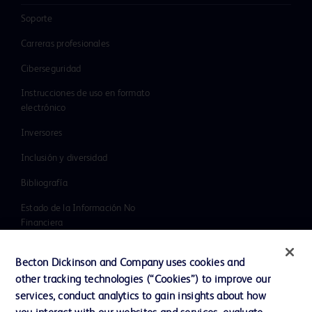
Soporte
Carreras profesionales
Ciberseguridad
Instrucciones de uso en formato
electrónico
Inversores
Inclusión y diversidad
Bibliografía
Estado de la Información No
Financiera
Noticias, medios y blogs
Becton Dickinson and Company uses cookies and
Nuestra Compañía
other tracking technologies (“Cookies”) to improve our
services, conduct analytics to gain insights about how
Ética y cumplimiento