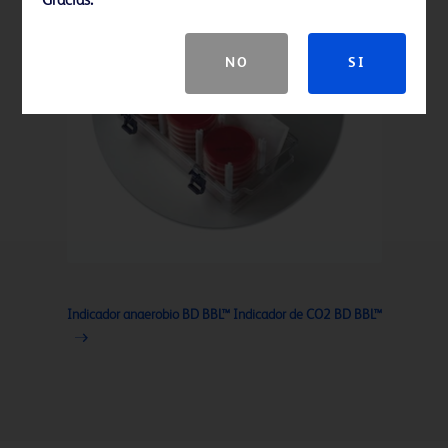
Gracias.
NO
SI
Indicador anaerobio BD BBL™ Indicador de CO2 BD BBL™