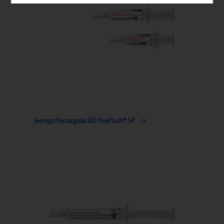
Jeringa Precargada BD PosiFlush™ SP