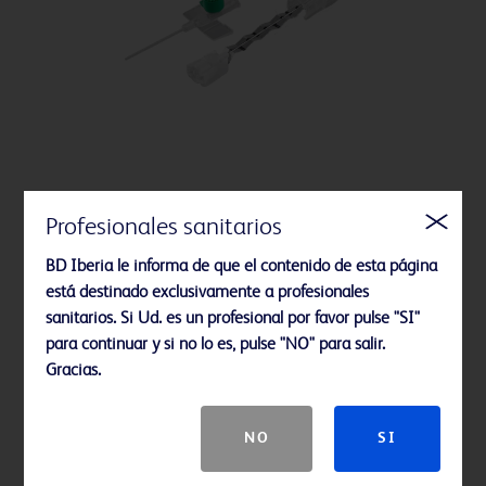
Profesionales sanitarios
Cánula IV con protección de aguja BD Venflon™ Pro
Safety
BD Iberia le informa de que el contenido de esta página
está destinado exclusivamente a profesionales
sanitarios. Si Ud. es un profesional por favor pulse "SI"
para continuar y si no lo es, pulse "NO" para salir.
Gracias.
NO
SI