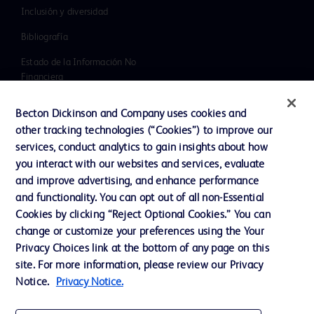
Inclusión y diversidad
Bibliografía
Estado de la Información No
Financiera
Noticias, medios y blogs
Becton Dickinson and Company uses cookies and
Nuestra Compañía
other tracking technologies (“Cookies”) to improve our
services, conduct analytics to gain insights about how
Ética y cumplimiento
you interact with our websites and services, evaluate
Informe Impuesto Sociedades
and improve advertising, and enhance performance
and functionality. You can opt out of all non-Essential
Cookies by clicking “Reject Optional Cookies.” You can
change or customize your preferences using the Your
Contacto
Privacy Choices link at the bottom of any page on this
Preferencias de cookies
site. For more information, please review our Privacy
Notice.
Privacy Notice.
Privacidad
Condiciones de uso