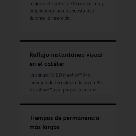
mejorar el control de la canulación y
proporcionar una respuesta táctil
durante la inserción.
Reflujo instantáneo visual
en el catéter
La cánula IV BD Neoflon™ Pro
incorpora la tecnología de aguja BD
Instaflash™, que proporciona una
respuesta visual inmediata a la
entrada exitosa al vaso, lo que puede
reducir el número de intentos de
Tiempos de permanencia
inserción.
más largos