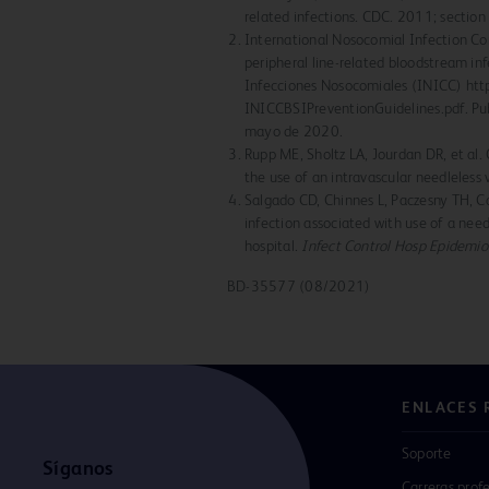
related infections. CDC. 2011; section
International Nosocomial Infection Co
peripheral line-related bloodstream inf
Infecciones Nosocomiales (INICC) htt
INICCBSIPreventionGuidelines.pdf. Pub
mayo de 2020.
Rupp ME, Sholtz LA, Jourdan DR, et al.
the use of an intravascular needleless 
Salgado CD, Chinnes L, Paczesny TH, C
infection associated with use of a nee
hospital.
Infect Control Hosp Epidemiol
BD-35577 (08/2021)
ENLACES 
Soporte
Síganos
Carreras prof