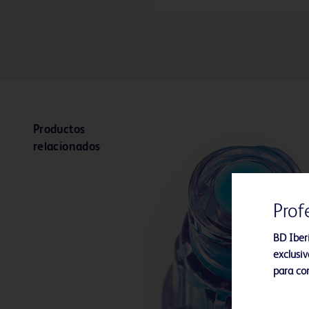
Productos
relacionados
Prof
BD Iber
exclusiv
para con