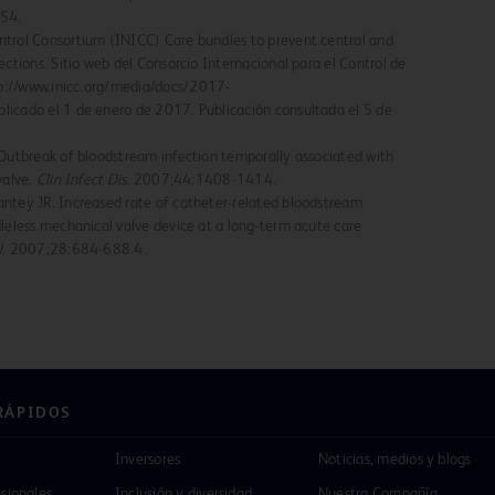
 54.
ntrol Consortium (INICC) Care bundles to prevent central and
ections. Sitio web del Consorcio Internacional para el Control de
p://www.inicc.org/media/docs/2017-
licado el 1 de enero de 2017. Publicación consultada el 5 de
 Outbreak of bloodstream infection temporally associated with
valve.
Clin Infect Dis.
2007;44:1408-1414.
antey JR. Increased rate of catheter-related bloodstream
dleless mechanical valve device at a long-term acute care
.
2007;28:684-688.4.
RÁPIDOS
Inversores
Noticias, medios y blogs
esionales
Inclusión y diversidad
Nuestra Compañía