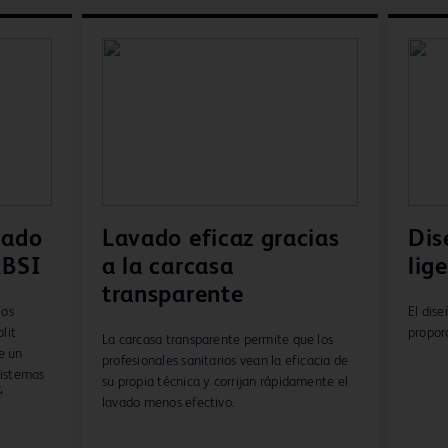
ñado
Lavado eficaz gracias
Dis
RBSI
a la carcasa
lig
transparente
los
El dise
lit
proporc
La carcasa transparente permite que los
e un
profesionales sanitarios vean la eficacia de
sistemas
su propia técnica y corrijan rápidamente el
4
lavado menos efectivo.