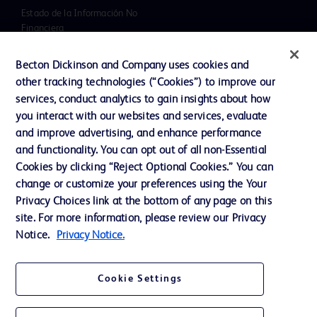
Estado de la Información No
Financiera
Noticias, medios y blogs
Becton Dickinson and Company uses cookies and
Nuestra Compañía
other tracking technologies (“Cookies”) to improve our
services, conduct analytics to gain insights about how
Ética y cumplimiento
you interact with our websites and services, evaluate
Informe Impuesto Sociedades
and improve advertising, and enhance performance
and functionality. You can opt out of all non-Essential
Cookies by clicking “Reject Optional Cookies.” You can
change or customize your preferences using the Your
Contacto
Privacy Choices link at the bottom of any page on this
Preferencias de cookies
site. For more information, please review our Privacy
Notice.
Privacy Notice.
Privacidad
Condiciones de uso
Cookie Settings
Accesibilidad de la web