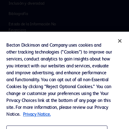
Inclusión y diversidad
Bibliografía
Estado de la Información No
Financiera
Noticias, medios y blogs
Becton Dickinson and Company uses cookies and
Nuestra Compañía
other tracking technologies (“Cookies”) to improve our
services, conduct analytics to gain insights about how
Ética y cumplimiento
you interact with our websites and services, evaluate
Informe Impuesto Sociedades
and improve advertising, and enhance performance
and functionality. You can opt out of all non-Essential
Cookies by clicking “Reject Optional Cookies.” You can
change or customize your preferences using the Your
Contacto
Privacy Choices link at the bottom of any page on this
Preferencias de cookies
site. For more information, please review our Privacy
Notice.
Privacy Notice.
Privacidad
Condiciones de uso