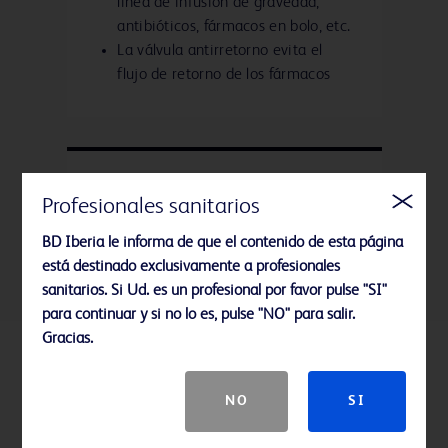
línea de infusión de gravedad,
antibióticos, fármacos en bolo, etc.
La válvula antirretorno evita el
flujo de retorno de los fármacos
Tubos revestidos de PE
Profesionales sanitarios
Previenen la sorción de fármacos
BD Iberia le informa de que el contenido de esta página
está destinado exclusivamente a profesionales
sanitarios. Si Ud. es un profesional por favor pulse "SI"
para continuar y si no lo es, pulse "NO" para salir.
Gracias.
Productos relacionados
NO
SI