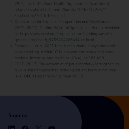
29(1), pp. 6–10. World Health Organization. Available at:
https://iris.who.int/bitstream/handle/10665/372887/
Eurohealth-29-1-6-10-eng.pdf.
Organisation for Economic Co-operation and Development
OECD (2017). Tackling Wasteful Spending on Health. Available
at: https://www.oecd.org/en/publications/tackling-wasteful-
spending-on-health_9789264266414-en.html
Papazian, L. et al. 2023 High-level burnout in physicians and
nurses working in adult ICUs: a systematic review and meta-
analysis. Intensive care medicine, 49(4), pp.387-400.
OECD (2017) The economics of patient safety–Strengthening
a value-based approach to reducing patient harm at national
level. OECD Health Working Paper No. 96.
Síganos