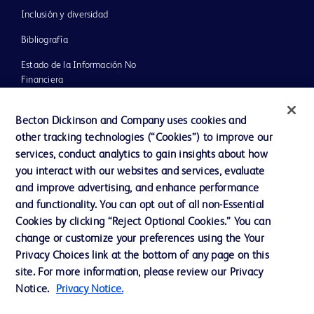
Inclusión y diversidad
Bibliografía
Estado de la Información No
Financiera
Noticias, medios y blogs
Becton Dickinson and Company uses cookies and
Nuestra Compañía
other tracking technologies (“Cookies”) to improve our
services, conduct analytics to gain insights about how
Ética y cumplimiento
you interact with our websites and services, evaluate
Informe Impuesto Sociedades
and improve advertising, and enhance performance
and functionality. You can opt out of all non-Essential
Cookies by clicking “Reject Optional Cookies.” You can
Contacto
change or customize your preferences using the Your
Privacy Choices link at the bottom of any page on this
Preferencias de cookies
site. For more information, please review our Privacy
Privacidad
Notice.
Privacy Notice.
Condiciones de uso