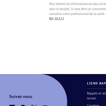
Pour obtenir les informations les plus récen
avec le produit. Si vous êtes un consomma
consultez votre professionnel de la santé.
BD-26222
LIENS RA
Rappels et ac
Suivez-nous
terrain
Carrières