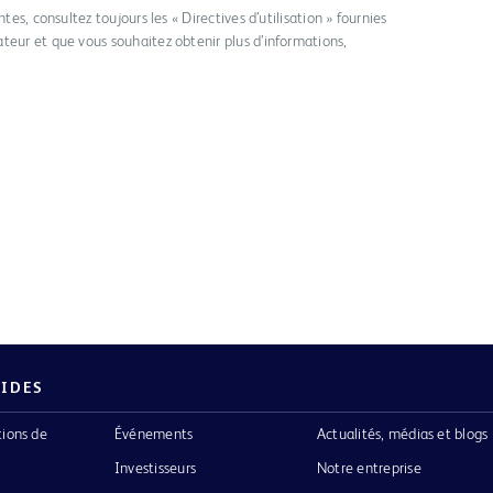
tes, consultez toujours les « Directives d’utilisation » fournies
teur et que vous souhaitez obtenir plus d’informations,
PIDES
tions de
Événements
Actualités, médias et blogs
Investisseurs
Notre entreprise