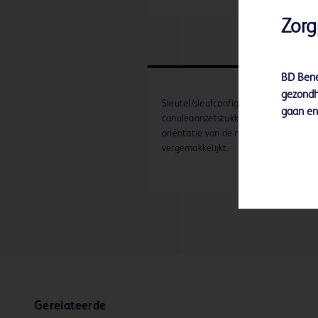
Zorg
BD Bene
gezondh
Sleutel/sleufconfiguratie van stilet- e
gaan en 
canuleaanzetstukken die de juiste
oriëntatie van de naaldafschuining
vergemakkelijkt.
Gerelateerde