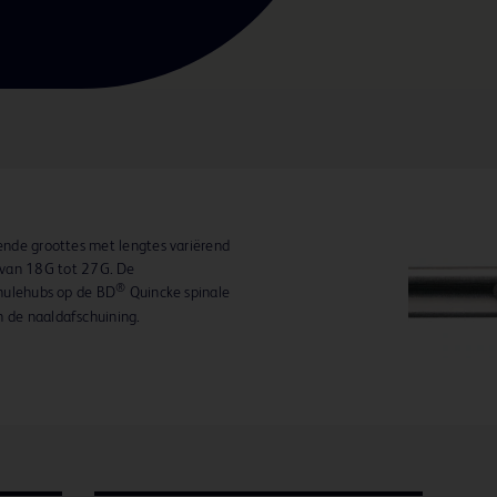
lende groottes met lengtes variërend
van 18G tot 27G. De
®
canulehubs op de BD
Quincke spinale
n de naaldafschuining.