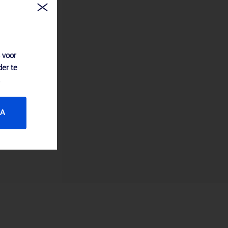
 voor
der te
JA