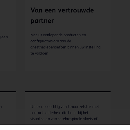
Van een vertrouwde
partner
Met uiteenlopende producten en
j een
configuraties om aan de
anesthesiebehoeften binnen uw instelling
te voldoen
an
Uniek doorzichtig vensteraanzetstuk met
contacthelderheid die helpt bij het
visualiseren van cerebrospinale vloeistof.