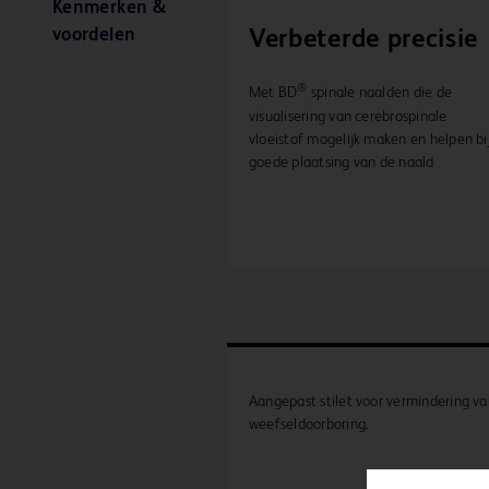
Kenmerken &
voordelen
Verbeterde precisie
®
Met BD
spinale naalden die de
visualisering van cerebrospinale
vloeistof mogelijk maken en helpen bi
goede plaatsing van de naald
Aangepast stilet voor vermindering v
weefseldoorboring.