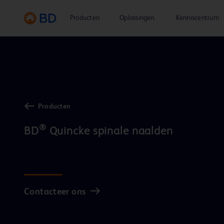
Producten
Oplossingen
Kenniscentrum
Producten
®
BD
 Quincke spinale naalden

Contacteer ons