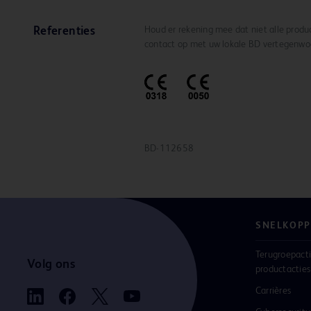
Houd er rekening mee dat niet alle produc
Referenties
contact op met uw lokale BD vertegenwoo
BD-112658
SNELKOPP
Terugroepacti
Volg ons
productacties
Carrières