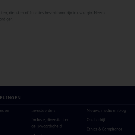
ten, diensten of functies beschikbaar zijn in uw regio. Neem
rdiger.
ELINGEN
es en
Investeerders
Nieuws, media en blog
Inclusie, diversiteit en
Ons bedrijf
gelijkwaardigheid
Ethics & Compliance