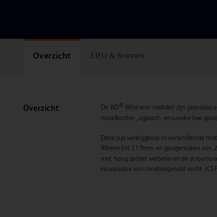
Overzicht
EIFU & Bronnen
®
De BD
Whitacre naalden zijn geproduc
Overzicht
naaldkantel-, zijpoort- en unieke low-gla
Deze zijn verkrijgbaar in verschillende m
90mm tot 119mm en gaugematen van 2
met hoog debiet verbeteren de stroomsne
visualisatie van cerebrospinaal vocht (CS