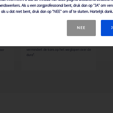
eidswerkers. Als u een zorgprofessional bent, druk dan op "JA" om ver
als u dat niet bent, druk dan op "NEE" om af te sluiten. Hartelijk dank.
NEE
itacre
De met precisie gevormde zijopening zorgt
voor een gerichte flow van anesthetica en
vermindert de kans op het weglopen over de
oor
dura⁵.