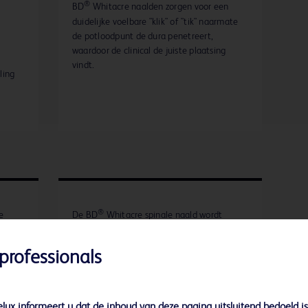
®
BD
Whitacre naalden zorgen voor een
duidelijke voelbare "klik" of "tik" naarmate
de potloodpunt de dura penetreert,
waardoor de clinical de juiste plaatsing
vindt.
ling
®
e
De BD
Whitacre spinale naald wordt
onderbouwd door meer dan 25
 tot
onafhankelijke, gepubliceerde onderzoeken.
professionals
met
e
lux informeert u dat de inhoud van deze pagina uitsluitend bedoeld is