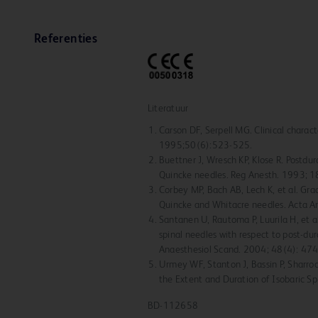
Referenties
Literatuur
Carson DF, Serpell MG. Clinical charac
1995;50(6):523-525.
Buettner J, Wresch KP, Klose R. Postd
Quincke needles. Reg Anesth. 1993; 
Corbey MP, Bach AB, Lech K, et al. Gr
Quincke and Whitacre needles. Acta A
Santanen U, Rautoma P, Luurila H, et
spinal needles with respect to post-d
Anaesthesiol Scand. 2004; 48(4): 47
Urmey WF, Stanton J, Bassin P, Sharro
the Extent and Duration of Isobaric S
BD-112658