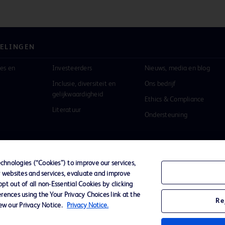
ELINGEN
es en
Investeerders
Nieuws, media en blog
Inclusie, diversiteit en
Ons bedrijf
gelijkwaardigheid
Ethics & Compliance
Literatuur
Ondersteuning
hnologies (“Cookies”) to improve our services,
r websites and services, evaluate and improve
ivacybeleid
Gebruiksvoorwaarden
Toegankelijkheid we
t out of all non-Essential Cookies by clicking
rences using the Your Privacy Choices link at the
Re
iew our Privacy Notice.
Privacy Notice.
n het