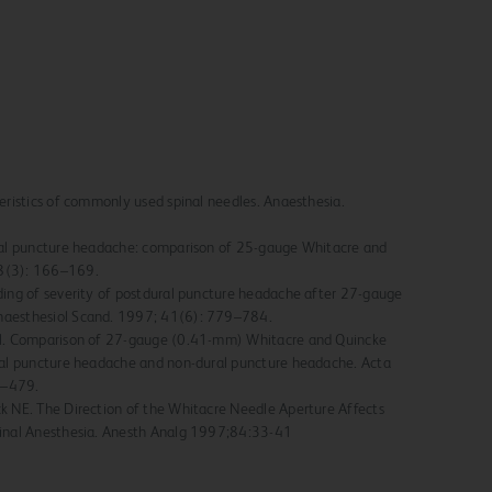
teristics of commonly used spinal needles. Anaesthesia.
ural puncture headache: comparison of 25-gauge Whitacre and
18(3): 166–169.
ading of severity of postdural puncture headache after 27-gauge
naesthesiol Scand. 1997; 41(6): 779–784.
 al. Comparison of 27-gauge (0.41-mm) Whitacre and Quincke
ural puncture headache and non-dural puncture headache. Acta
4–479.
ck NE. The Direction of the Whitacre Needle Aperture Affects
pinal Anesthesia. Anesth Analg 1997;84:33-41