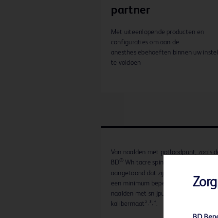
partner
Met uiteenlopende producten en
configuraties om aan de
anesthesiebehoeften binnen uw instel
te voldoen
Van naalden met potloodpunt, zoals d
®
BD
Whitacre spinale naalden, is
aangetoond dat zij het risico op PDPH
Zorg
een minimum beperken, vergeleken 
naalden met snijpunt met een groter
kalibermaat²˒³˒⁴.
BD Bene