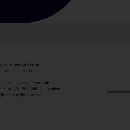
eerd met gepatenteerde
re hubtechnologieën.
aten met lengtes variërend van
®
2G tot 27G. BD
Whitacre naalden
lheid en snelheid van de
1
F)
.