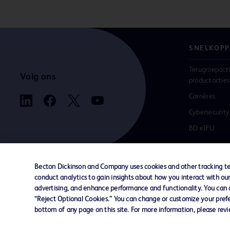
SNELKOPP
Terugroepacti
Volg ons
productacties
Carrières
Cybersecurity
BD eIFU
Becton Dickinson and Company uses cookies and other tracking tec
conduct analytics to gain insights about how you interact with ou
Contact met ons opnemen
Cookievoorkeuren
Pr
advertising, and enhance performance and functionality. You can op
“Reject Optional Cookies.” You can change or customize your prefe
bottom of any page on this site. For more information, please rev
© 2026 BD. Alle rechten voorbehouden. BD e