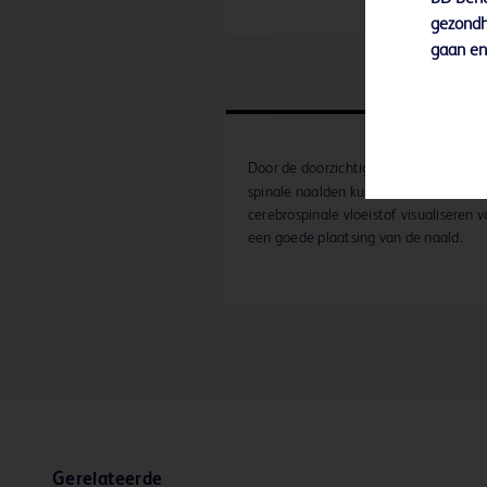
gezondh
gaan en 
®
Door de doorzichtige hub van BD
Wh
spinale naalden kunnen anesthesisten
cerebrospinale vloeistof visualiseren v
een goede plaatsing van de naald.
Gerelateerde