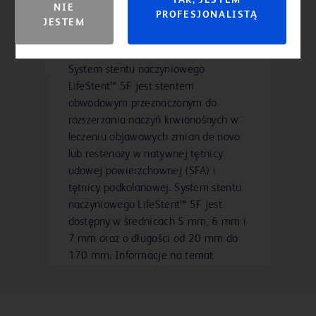
Stenty obwodowe do
TAK, JESTEM
Cewnik Lutonix™ 0,035 DCB do
NIE
PROFESJONALISTĄ
rozszerzania naczyń
PTA
JESTEM
Cewnik Lutonix™ 0,018 DCB do
krwionośnych
PTA
System stentu naczyniowego
Cewnik Lutonix™ 0,014 DCB do
LifeStent™ 5F jest stentem
PTA
obwodowym przeznaczonym do
System stentu naczyniowego
rozszerzania naczyń krwionośnych w
LifeStent™ 5F
leczeniu objawowych zmian de novo
lub restenozy w natywnej tętnicy
udowej powierzchownej (SFA) i
tętnicy podkolanowej. System stentu
naczyniowego LifeStent™ 5F jest
dostępny w średnicach 5 mm, 6 mm i
7 mm oraz o długości od 20 mm do
170 mm. Informacje na temat
konkretnych rozmiarów można
znaleźć w tabeli specyfikacji.