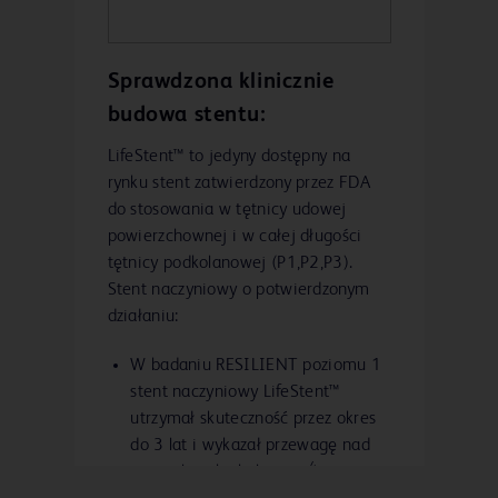
Sprawdzona klinicznie
budowa stentu:
LifeStent™ to jedyny dostępny na
rynku stent zatwierdzony przez FDA
do stosowania w tętnicy udowej
powierzchownej i w całej długości
tętnicy podkolanowej (P1,P2,P3).
Stent naczyniowy o potwierdzonym
działaniu:
W badaniu RESILIENT poziomu 1
stent naczyniowy LifeStent™
utrzymał skuteczność przez okres
do 3 lat i wykazał przewagę nad
4
angioplastyką balonową