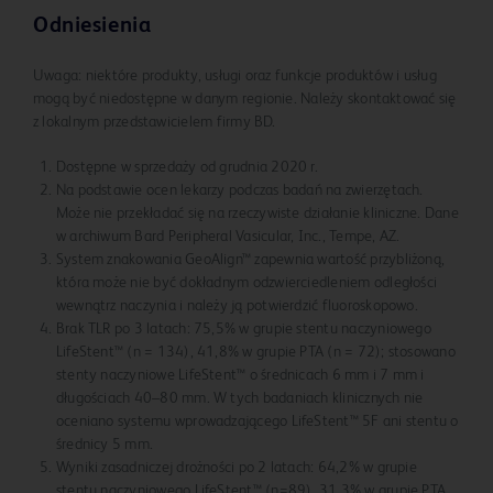
Odniesienia
Uwaga: niektóre produkty, usługi oraz funkcje produktów i usług
mogą być niedostępne w danym regionie. Należy skontaktować się
z lokalnym przedstawicielem firmy BD.
Dostępne w sprzedaży od grudnia 2020 r.
Na podstawie ocen lekarzy podczas badań na zwierzętach.
Może nie przekładać się na rzeczywiste działanie kliniczne. Dane
w archiwum Bard Peripheral Vasicular, Inc., Tempe, AZ.
System znakowania GeoAlign™ zapewnia wartość przybliżoną,
która może nie być dokładnym odzwierciedleniem odległości
wewnątrz naczynia i należy ją potwierdzić fluoroskopowo.
Brak TLR po 3 latach: 75,5% w grupie stentu naczyniowego
LifeStent™ (n = 134), 41,8% w grupie PTA (n = 72); stosowano
stenty naczyniowe LifeStent™ o średnicach 6 mm i 7 mm i
długościach 40–80 mm. W tych badaniach klinicznych nie
oceniano systemu wprowadzającego LifeStent™ 5F ani stentu o
średnicy 5 mm.
Wyniki zasadniczej drożności po 2 latach: 64,2% w grupie
stentu naczyniowego LifeStent™ (n=89), 31,3% w grupie PTA