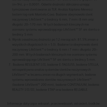
(n=94), p = 0,0001. Odsetki drożności obliczano uznając
tymczasowe stentowanie za TLR. Analiza Kaplana-Meiera z
testem log-rank Mantela-Coxa. Badanie obejmowało stent
naczyniowy LifeStent™ o średnicy 6 mm, 7 mm i 8 mm oraz
długości 20–170 mm. W tych badaniach klinicznych nie
oceniano systemu wprowadzającego LifeStent™ 5F ani stentu o
średnicy 5 mm.
Wyniki zasadniczej drożności po 12 miesiącach: 81,5% zmian o
wszystkich długościach (n = 53). Badanie to obejmowało stent
naczyniowy LifeStent™ o średnicy 6 mm i 7 mm i długości 20–
200 mm. W tych badaniach klinicznych nie oceniano systemu
wprowadzającego LifeStent™ 5F ani stentu o średnicy 5 mm.
Badania RESILIENT I/II, badanie E-TAGIUSS, badanie STELLA,
retrospektywna analiza systemów stentów naczyniowych
LifeStent™ w leczeniu zmian na długich segmentach, badanie
systemu wprowadzania stentów naczyniowych LifeStent™
(badanie LifeStent™ 200 mm), badanie CONTINUUM, badania
REALITY I/II/III, badanie ETAP oraz badanie RELIABLE.
Informacje dotyczące wskazań, przeciwwskazań, ostrzeżeń, środków