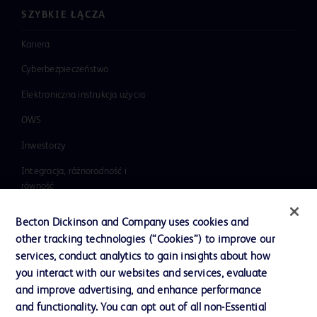
SZYBKIE ŁĄCZA
Kariera
Cyberbezpieczeństwo
Elektroniczna instrukcja użycia
OWS
Inwestorzy
Integracja, różnorodność i
równość
Wiadomości, media i blogi
Becton Dickinson and Company uses cookies and
Nasza firma
other tracking technologies (“Cookies”) to improve our
services, conduct analytics to gain insights about how
Etyka i zgodność z przepisami
you interact with our websites and services, evaluate
Dział wsparcia
and improve advertising, and enhance performance
and functionality. You can opt out of all non-Essential