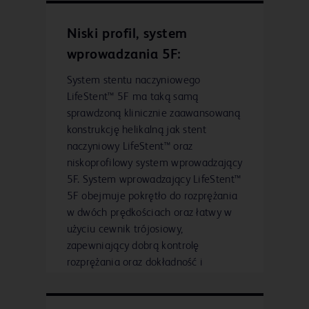
W zainicjowanym przez badacza
badaniu ETAP poziomu 1,
Niski profil, system
dotyczącym leczenia tętnicy
podkolanowej, stent naczyniowy
wprowadzania 5F:
LifeStent™ pozwolił uzyskać
System stentu naczyniowego
podwojenie wskaźnika zasadniczej
LifeStent™ 5F ma taką samą
drożności po PTA w okresie do
sprawdzoną klinicznie zaawansowaną
5
dwóch lat
konstrukcję helikalną jak stent
W ocenie klinicznej leczenia
naczyniowy LifeStent™ oraz
długich zmian stent naczyniowy
niskoprofilowy system wprowadzający
LifeStent™ dał wysokie wskaźniki
5F. System wprowadzający LifeStent™
zasadniczej drożności po 12
5F obejmuje pokrętło do rozprężania
miesiącach w zakresie zmian
w dwóch prędkościach oraz łatwy w
6
do 240 mm
użyciu cewnik trójosiowy,
Systemy stentów naczyniowych
zapewniający dobrą kontrolę
LifeStent™ w różnych rozmiarach
rozprężania oraz dokładność i
zostały ocenione w ponad dziesięciu
2
precyzję umieszczania
badaniach klinicznych na całym
7
świecie