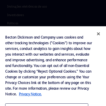
Instruções eletrônicas de uso
Investidores
Políticas
Literatura
Becton Dickinson and Company uses cookies and
Notícias, mídia e blogs
other tracking technologies (“Cookies”) to improve our
services, conduct analytics to gain insights about how
Nossa empresa
you interact with our websites and services, evaluate
Ética e Compliance
and improve advertising, and enhance performance
and functionality. You can opt out of all non-Essential
Suporte
Cookies by clicking “Reject Optional Cookies.” You can
change or customize your preferences using the Your
Privacy Choices link at the bottom of any page on this
Fale conosco
site. For more information, please review our Privacy
Preferências de cookies
Notice.
Privacy Notice.
Privacidade