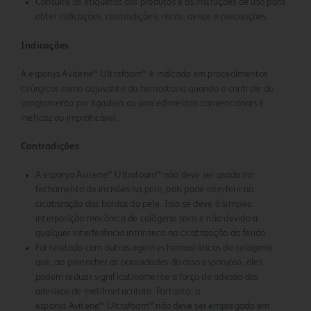
Consulte as etiquetas dos produtos e as instruções de uso para
obter indicações, contradições, riscos, avisos e precauções.
Indicações
A esponja Avitene™ Ultrafoam™ é indicada em procedimentos
cirúrgicos como adjuvante da hemostasia quando o controle do
sangramento por ligadura ou procedimentos convencionais é
ineficaz ou impraticável.
Contradições
A esponja Avitene™ Ultrafoam™ não deve ser usada no
fechamento de incisões na pele, pois pode interferir na
cicatrização das bordas da pele. Isso se deve à simples
interposição mecânica de colágeno seco e não devido a
qualquer interferência intrínseca na cicatrização da ferida.
Foi relatado com outros agentes hemostáticos de colágeno
que, ao preencher as porosidades do osso esponjoso, eles
podem reduzir significativamente a força de adesão dos
adesivos de metilmetacrilato. Portanto, a
esponja Avitene™ Ultrafoam™ não deve ser empregada em