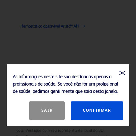
Hemostático absorvível Arista™ AH
Referências
As informações neste site são destinadas apenas a
profissionais de saúde. Se você não for um profissional
Consulte as instruções de uso completas para obter instruções
de saúde, pedimos gentilmente que saia desta janela.
detalhadas de aplicação
Isenções de responsabilidade
SAIR
CONFIRMAR
Nem todos os produtos, serviços, reivindicações ou recursos dos
produtos podem estar disponíveis ou ser válidos em sua área
local. Verifique com seu representante local da BD.