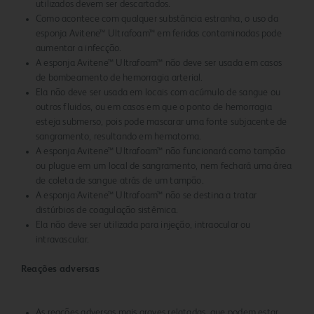
utilizados devem ser descartados.
Como acontece com qualquer substância estranha, o uso da
esponja Avitene™ Ultrafoam™ em feridas contaminadas pode
aumentar a infecção.
A esponja Avitene™ Ultrafoam™ não deve ser usada em casos
de bombeamento de hemorragia arterial.
Ela não deve ser usada em locais com acúmulo de sangue ou
outros fluidos, ou em casos em que o ponto de hemorragia
esteja submerso, pois pode mascarar uma fonte subjacente de
sangramento, resultando em hematoma.
A esponja Avitene™ Ultrafoam™ não funcionará como tampão
ou plugue em um local de sangramento, nem fechará uma área
de coleta de sangue atrás de um tampão.
A esponja Avitene™ Ultrafoam™ não se destina a tratar
distúrbios de coagulação sistêmica.
Ela não deve ser utilizada para injeção, intraocular ou
intravascular.
Reações adversas
As reações adversas mais graves relatadas, que podem estar