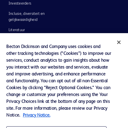
Investeerders
Inclusie, diversiteit en
gelijkwaardigheid
Literatuur
Nieuws, media en blog
Becton Dickinson and Company uses cookies and
Ons bedrijf
other tracking technologies (“Cookies”) to improve our
services, conduct analytics to gain insights about how
Ethics & Compliance
you interact with our websites and services, evaluate
Ondersteuning
and improve advertising, and enhance performance
and functionality. You can opt out of all non-Essential
Cookies by clicking “Reject Optional Cookies.” You can
Contact met ons opnemen
change or customize your preferences using the Your
Privacy Choices link at the bottom of any page on this
Cookievoorkeuren
site. For more information, please review our Privacy
Privacybeleid
Notice.
Privacy Notice.
Gebruiksvoorwaarden