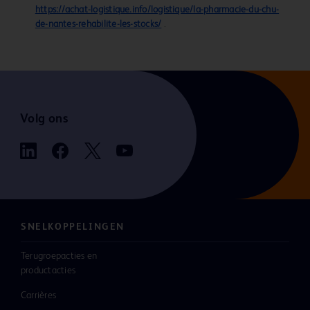
https://achat-logistique.info/logistique/la-pharmacie-du-chu-
de-nantes-rehabilite-les-stocks/
.
Volg ons
SNELKOPPELINGEN
Terugroepacties en
productacties
Carrières