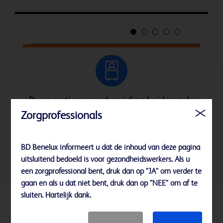
Preoperatieve voorbereiding huid van de
patiënt
Zorgprofessionals
Meer informatie
Meer informatie
Meer informatie
Meer informatie
Meer informatie
BD Benelux informeert u dat de inhoud van deze pagina
uitsluitend bedoeld is voor gezondheidswerkers. Als u
een zorgprofessional bent, druk dan op "JA" om verder te
gaan en als u dat niet bent, druk dan op "NEE" om af te
sluiten. Hartelijk dank.
Beluister onze beloften van de experts