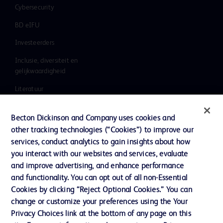
Cybersecurity
BD eIFU
Investeerders
Inclusie, diversiteit en
gelijkwaardigheid
Literatuur
Nieuws, media en blog
Becton Dickinson and Company uses cookies and
Ons bedrijf
other tracking technologies (“Cookies”) to improve our
services, conduct analytics to gain insights about how
Ethics & Compliance
you interact with our websites and services, evaluate
Ondersteuning
and improve advertising, and enhance performance
and functionality. You can opt out of all non-Essential
Cookies by clicking “Reject Optional Cookies.” You can
Contact met ons opnemen
change or customize your preferences using the Your
Privacy Choices link at the bottom of any page on this
Cookievoorkeuren