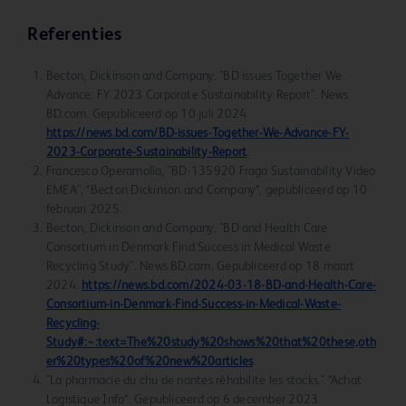
Referenties
Becton, Dickinson and Company. "BD issues Together We
Advance: FY 2023 Corporate Sustainability Report". News
BD.com. Gepubliceerd op 10 juli 2024
https://news.bd.com/BD-issues-Together-We-Advance-FY-
2023-Corporate-Sustainability-Report
.
Francesco Operamolla, "BD-135920 Fraga Sustainability Video
EMEA", *Becton Dickinson and Company*, gepubliceerd op 10
februari 2025.
Becton, Dickinson and Company. "BD and Health Care
Consortium in Denmark Find Success in Medical Waste
Recycling Study". News BD.com. Gepubliceerd op 18 maart
2024.
https://news.bd.com/2024-03-18-BD-and-Health-Care-
Consortium-in-Denmark-Find-Success-in-Medical-Waste-
Recycling-
Study#:~:text=The%20study%20shows%20that%20these,oth
er%20types%20of%20new%20articles
.
"La pharmacie du chu de nantes réhabilite les stocks." *Achat
Logistique Info*. Gepubliceerd op 6 december 2023